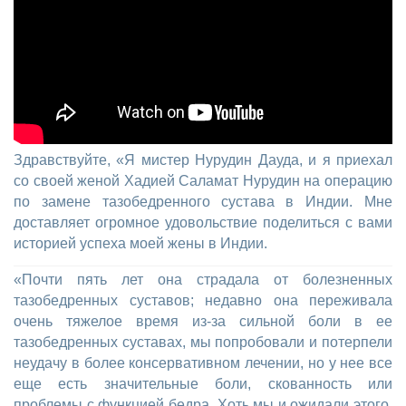
Здравствуйте, «Я мистер Нурудин Дауда, и я приехал
со своей женой Хадией Саламат Нурудин на операцию
по замене тазобедренного сустава в Индии. Мне
доставляет огромное удовольствие поделиться с вами
историей успеха моей жены в Индии.
«Почти пять лет она страдала от болезненных
тазобедренных суставов; недавно она переживала
очень тяжелое время из-за сильной боли в ее
тазобедренных суставах, мы попробовали и потерпели
неудачу в более консервативном лечении, но у нее все
еще есть значительные боли, скованность или
проблемы с функцией бедра. Хоть мы и ожидали этого,