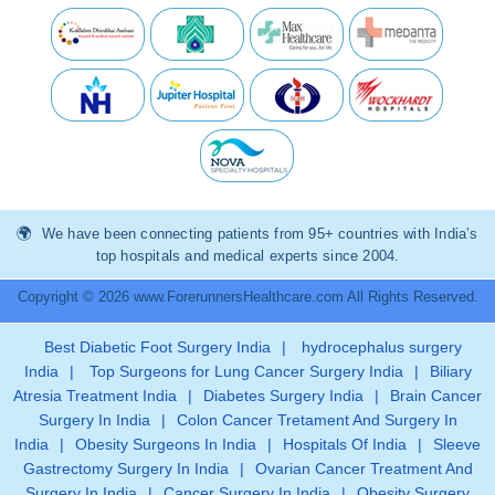
We have been connecting patients from 95+ countries with India’s
top hospitals and medical experts since 2004.
Copyright © 2026 www.ForerunnersHealthcare.com All Rights Reserved.
Best Diabetic Foot Surgery India
|
hydrocephalus surgery
India
|
Top Surgeons for Lung Cancer Surgery India
|
Biliary
Atresia Treatment India
|
Diabetes Surgery India
|
Brain Cancer
Surgery In India
|
Colon Cancer Tretament And Surgery In
India
|
Obesity Surgeons In India
|
Hospitals Of India
|
Sleeve
Gastrectomy Surgery In India
|
Ovarian Cancer Treatment And
Surgery In India
|
Cancer Surgery In India
|
Obesity Surgery