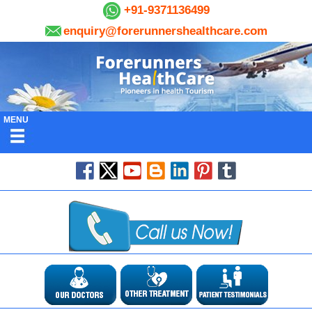
+91-9371136499
enquiry@forerunnershealthcare.com
MENU