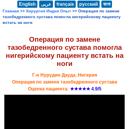
English
عربى
français
русский
বাংলা
Главная
>>
Хирургия Индия Опыт
>> Операция по замене
тазобедренного сустава помогла нигерийскому пациенту
встать на ноги
Операция по замене
тазобедренного сустава помогла
нигерийскому пациенту встать на
ноги
Г-н Нурудин Дауда, Нигерия
Операция по замене тазобедренного сустава
Оценка пациента:
★★★★★
4.9/5