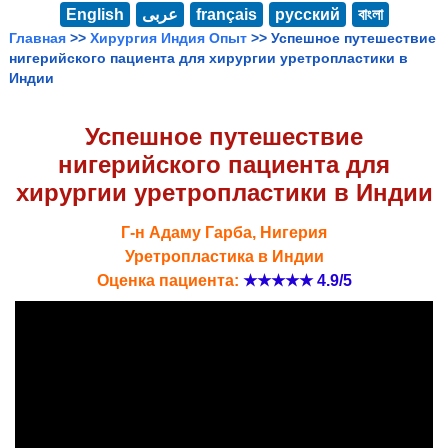
English
عربى
français
русский
বাংলা
Главная
>>
Хирургия Индия Опыт
>> Успешное путешествие
нигерийского пациента для хирургии уретропластики в
Индии
Успешное путешествие
нигерийского пациента для
хирургии уретропластики в Индии
Г-н Адаму Гарба, Нигерия
Уретропластика в Индии
Оценка пациента:
★★★★★
4.9/5