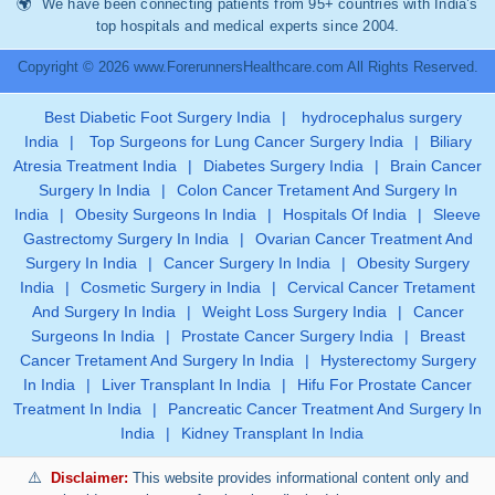
We have been connecting patients from 95+ countries with India’s
top hospitals and medical experts since 2004.
Copyright © 2026 www.ForerunnersHealthcare.com All Rights Reserved.
Best Diabetic Foot Surgery India
|
hydrocephalus surgery
India
|
Top Surgeons for Lung Cancer Surgery India
|
Biliary
Atresia Treatment India
|
Diabetes Surgery India
|
Brain Cancer
Surgery In India
|
Colon Cancer Tretament And Surgery In
India
|
Obesity Surgeons In India
|
Hospitals Of India
|
Sleeve
Gastrectomy Surgery In India
|
Ovarian Cancer Treatment And
Surgery In India
|
Cancer Surgery In India
|
Obesity Surgery
India
|
Cosmetic Surgery in India
|
Cervical Cancer Tretament
And Surgery In India
|
Weight Loss Surgery India
|
Cancer
Surgeons In India
|
Prostate Cancer Surgery India
|
Breast
Cancer Tretament And Surgery In India
|
Hysterectomy Surgery
In India
|
Liver Transplant In India
|
Hifu For Prostate Cancer
Treatment In India
|
Pancreatic Cancer Treatment And Surgery In
India
|
Kidney Transplant In India
Disclaimer:
This website provides informational content only and