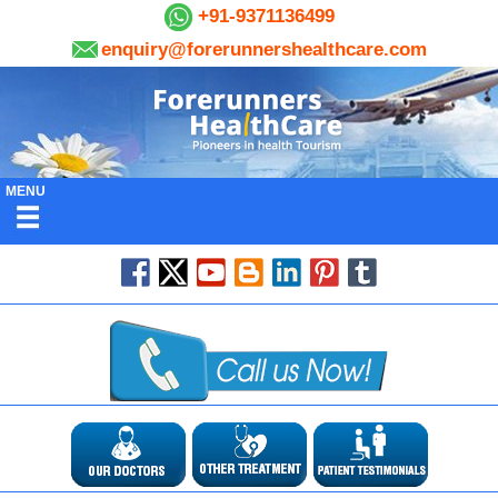
+91-9371136499
enquiry@forerunnershealthcare.com
MENU