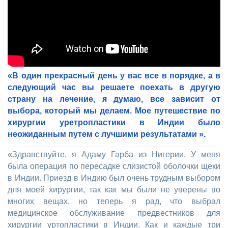
«В один прекрасный день у вас все в порядке, а в
следующий час вы решаете поехать в другую
страну на лечение, я думаю, все зависит от
выбора, который мы делаем. Мое путешествие по
хирургии уретропластики в Индии было
неожиданным путем с лучшими результатами ».
«Здравствуйте, я Адаму Гарба из Нигерии. У меня
была операция по пересадке слизистой оболочки щеки
в Индии. Приезд в Индию был очень трудным выбором
для моей хирургии, так как мы были не уверены во
многих вещах, но теперь я рад, что выбрал
медицинское обслуживание предвестников для
хирургии уртопластики в Индии. Как и каждые три