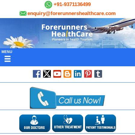
+91-9371136499
enquiry@forerunnershealthcare.com
MENU