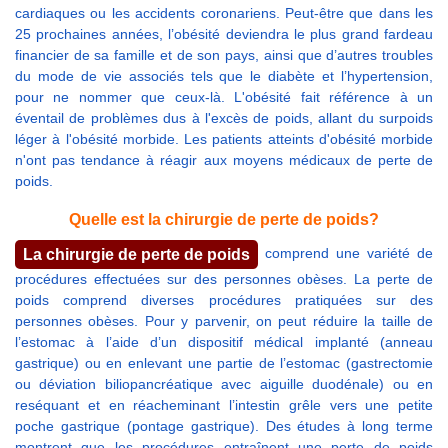
cardiaques ou les accidents coronariens. Peut-être que dans les
25 prochaines années, l’obésité deviendra le plus grand fardeau
financier de sa famille et de son pays, ainsi que d’autres troubles
du mode de vie associés tels que le diabète et l’hypertension,
pour ne nommer que ceux-là. L'obésité fait référence à un
éventail de problèmes dus à l'excès de poids, allant du surpoids
léger à l'obésité morbide. Les patients atteints d'obésité morbide
n'ont pas tendance à réagir aux moyens médicaux de perte de
poids.
Quelle est la chirurgie de perte de poids?
comprend une variété de
La chirurgie de perte de poids
procédures effectuées sur des personnes obèses. La perte de
poids comprend diverses procédures pratiquées sur des
personnes obèses. Pour y parvenir, on peut réduire la taille de
l’estomac à l’aide d’un dispositif médical implanté (anneau
gastrique) ou en enlevant une partie de l’estomac (gastrectomie
ou déviation biliopancréatique avec aiguille duodénale) ou en
reséquant et en réacheminant l’intestin grêle vers une petite
poche gastrique (pontage gastrique). Des études à long terme
montrent que les procédures entraînent une perte de poids