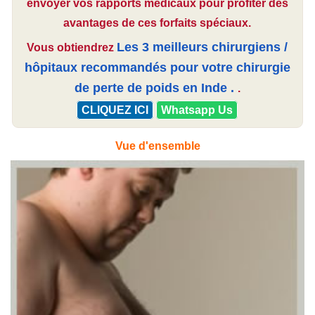
envoyer vos rapports médicaux pour profiter des
avantages de ces forfaits spéciaux.
Les 3 meilleurs chirurgiens /
Vous obtiendrez
hôpitaux recommandés pour votre
chirurgie
de perte de poids en Inde
.
.
CLIQUEZ ICI
Whatsapp Us
Vue d'ensemble