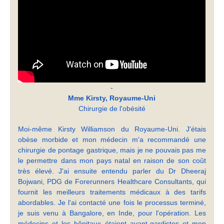
-
Mme Kirsty, Royaume-Uni
Chirurgie de l'obésité
Moi-même Kirsty Williamson du Royaume-Uni. J'étais
obèse morbide et mon médecin m'a recommandé une
chirurgie de pontage gastrique, mais je ne pouvais pas me
le permettre dans mon pays natal en raison de son coût
très élevé. J'ai ensuite entendu parler du Dr Dheeraj
Bojwani, PDG de Forerunners Healthcare Consultants, qui
fournit les meilleurs traitements médicaux à des tarifs
abordables. Je l'ai contacté une fois le processus terminé,
je suis venu à Bangalore, en Inde, pour l'opération. Les
médecins et les hôpitaux étaient avant-gardistes et mon