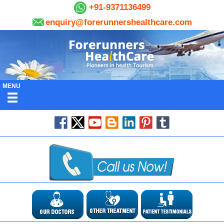
+91-9371136499
enquiry@forerunnershealthcare.com
MENU