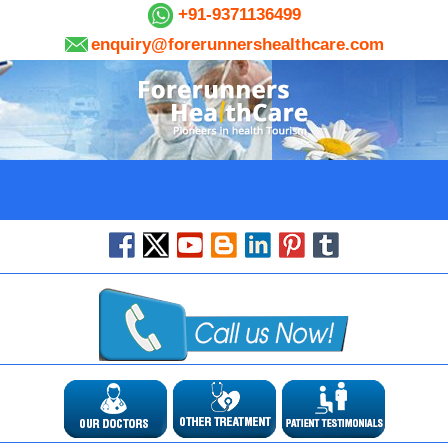
+91-9371136499
enquiry@forerunnershealthcare.com