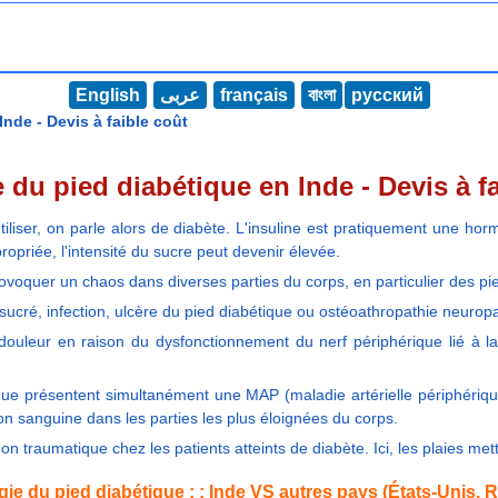
English
عربى
français
বাংলা
русский
nde - Devis à faible coût
 du pied diabétique en Inde - Devis à f
iliser, on parle alors de diabète. L'insuline est pratiquement une horm
opriée, l'intensité du sucre peut devenir élevée.
rovoquer un chaos dans diverses parties du corps, en particulier des pie
 sucré, infection, ulcère du pied diabétique ou ostéoathropathie neuro
douleur en raison du dysfonctionnement du nerf périphérique lié à la
étique présentent simultanément une MAP (maladie artérielle périphéri
on sanguine dans les parties les plus éloignées du corps.
non traumatique chez les patients atteints de diabète. Ici, les plaies met
ie du pied diabétique : : Inde VS autres pays (États-Unis,