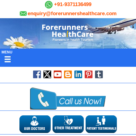
+91-9371136499
enquiry@forerunnershealthcare.com
MENU