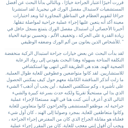
قررت أخيرًا اعتبار الجراحة خيارًا ، وبالتالي بدأنا البحث عن أفضل
المستشفيات لاستبدال مفصل الورك في نيجيريا. لقد استشرنا
جراحًا لتقويم العظام في المناطق المجاورة لنا وبعد اختبارات
معينة أكد أنه يتعين عليها إجراء عملية جراحية لمواصلة تنقلها.
أخبرنا الأخصائي أن استبدال مفصل الورك يتمتع بسجل حافل في
زيادة القدرة على الحركة ، وتخفيف الألم ، وتحسين نوعية الحياة
للأشخاص الذين يعانون من ألم الورك وضعفه الوظيفي. "
لقد بدأت البحث عن بعض خيارات جراحة استبدال الركبة منخفضة
التكلفة المتاحة بسهولة وهذا البحث يقودني إلى رواد الرعاية
الصحية الهند. هذه هي الطريقة التي انتهى بها استكشافي
للاستشاريين. لقد كانوا متواضعين وعطوفين للغاية طوال العملية.
ما زلت أتذكر المناقشة الكاملة معهم حول كيف يمكنني الحصول
على تأشيرة ، وكم ستكلفني العملية ، أين يجب أن أذهب؟ الشيء
الذي بدا لي مستحيلًا تقريبًا ولكنه حدث بسرعة كبيرة والشيء
التالي الذي أعرف أنني كنت هنا في الهند مستعدًا لإجراء عملية
جراحية له. موظفو المستشفى والجراحون كانوا متعاونين للغاية
وكانوا متعاطفين للغاية. بمجرد وصولنا إلى الهند ، كان أول شيء
فعلناه هو مقابلة الجراح الذي كان من المفترض إجراء الجراحة ،
ويجب أن أقول إنني معجب للغاية. كان من المقرر إجراء عملية