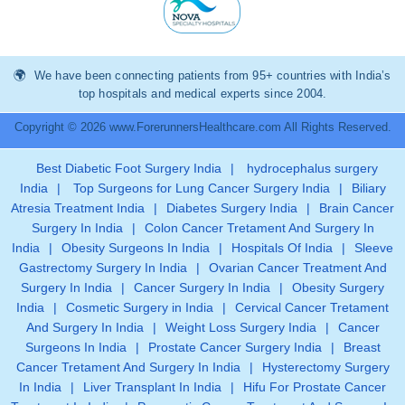
We have been connecting patients from 95+ countries with India’s
top hospitals and medical experts since 2004.
Copyright © 2026 www.ForerunnersHealthcare.com All Rights Reserved.
Best Diabetic Foot Surgery India
|
hydrocephalus surgery
India
|
Top Surgeons for Lung Cancer Surgery India
|
Biliary
Atresia Treatment India
|
Diabetes Surgery India
|
Brain Cancer
Surgery In India
|
Colon Cancer Tretament And Surgery In
India
|
Obesity Surgeons In India
|
Hospitals Of India
|
Sleeve
Gastrectomy Surgery In India
|
Ovarian Cancer Treatment And
Surgery In India
|
Cancer Surgery In India
|
Obesity Surgery
India
|
Cosmetic Surgery in India
|
Cervical Cancer Tretament
And Surgery In India
|
Weight Loss Surgery India
|
Cancer
Surgeons In India
|
Prostate Cancer Surgery India
|
Breast
Cancer Tretament And Surgery In India
|
Hysterectomy Surgery
In India
|
Liver Transplant In India
|
Hifu For Prostate Cancer