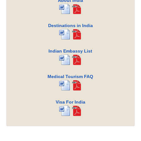
About India
Destinations in India
Indian Embassy List
Medical Tourism FAQ
Visa For India