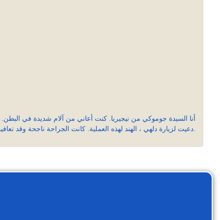
أنا السيدة جوموكي من نيجيريا. كنت أعاني من آلام شديدة في البطن.
دعيت لزيارة دلهي ، الهند لهذه العملية. كانت الجراحة ناجحة وقد تعافيت تمامًا. أطيل التحيات الحارة إلى مجموعة الرعاية الصحية للأجانب.