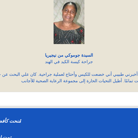
السيدة جوموكي من نيجيريا
جراحة كيسة الكبد في الهند
 أخبرني طبيبي أني خضعت للكيس وأحتاج لعملية جراحية. كان علي البحث عن خي
مُنحت كأفضل 
تمت إدارة ا