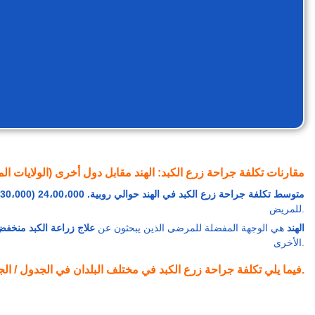
مقارنات تكلفة جراحة زرع الكبد: الهند مقابل دول أخرى (الولايات المتح
متوسط تكلفة جراحة زرع الكبد في الهند حوالي روبية. 24،00،000 (30،000 دولار) إلى روبية. 28،80،000 (36،000 دولار).
للمريض.
الهند
هي الوجهة المفضلة للمرضى الذين يبحثون عن
علاج زراعة الكبد منخفض 
الأخرى.
فيما يلي تكلفة جراحة زرع الكبد في مختلف البلدان في الجدول / الجدول. ترد مقارنة الأسعار بالدولار الأمريكي.