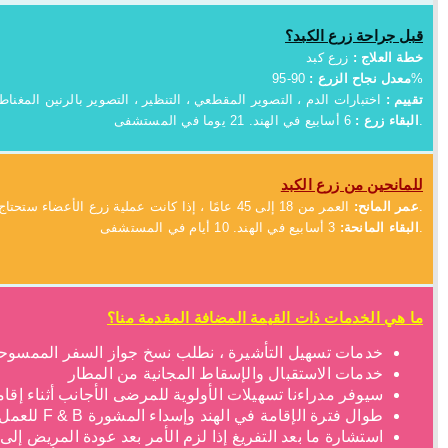
قبل جراحة زرع الكبد؟
خطة العلاج :
زرع كبد
90-95%
معدل نجاح الزرع :
تقييم :
اختبارات الدم ، التصوير المقطعي ، التنظير ، التصوير بالرنين المغنا
6 أسابيع في الهند. 21 يوما في المستشفى.
البقاء زرع :
للمانحين من زرع الكبد
العمر من 18 إلى 45 عامًا ، إذا كانت عملية زرع الأعضاء ستحتاج إلى متبرع ذي صلة بمجموعة فصيلة الدم.
عمر المانح:
3 أسابيع في الهند. 10 أيام في المستشفى.
البقاء المانحة:
ما هي الخدمات ذات القيمة المضافة المقدمة منا؟
خدمات تسهيل التأشيرة ، نطلب نسخ جواز السفر الممسوحة 
خدمات الاستقبال والإسقاط المجانية من المطار
سيوفر مدراءنا تسهيلات الأولوية للمرضى الأجانب أثناء إق
طوال فترة الإقامة في الهند وإسداء المشورة F & B للعمل من قائمة الطعام للمريض مع المأكولات العالمية.
استشارة ما بعد التفريغ إذا لزم الأمر بعد عودة المريض إلى 