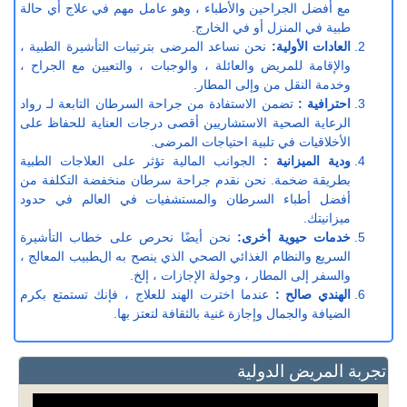
مع أفضل الجراحين والأطباء ، وهو عامل مهم في علاج أي حالة
طبية في المنزل أو في الخارج.
العادات الأولية:
نحن نساعد المرضى بترتيبات التأشيرة الطبية ،
والإقامة للمريض والعائلة ، والوجبات ، والتعيين مع الجراح ،
وخدمة النقل من وإلى المطار.
احترافية :
تضمن الاستفادة من جراحة السرطان التابعة لـ رواد
الرعاية الصحية الاستشاريين أقصى درجات العناية للحفاظ على
الأخلاقيات في تلبية احتياجات المرضى.
ودية الميزانية :
الجوانب المالية تؤثر على العلاجات الطبية
بطريقة ضخمة. نحن نقدم جراحة سرطان منخفضة التكلفة من
أفضل أطباء السرطان والمستشفيات في العالم في حدود
ميزانيتك.
خدمات حيوية أخرى:
نحن أيضًا نحرص على خطاب التأشيرة
السريع والنظام الغذائي الصحي الذي ينصح به الطبيب المعالج ،
والسفر إلى المطار ، وجولة الإجازات ، إلخ.
الهندي صالح :
عندما اخترت الهند للعلاج ، فإنك تستمتع بكرم
الضيافة والجمال وإجازة غنية بالثقافة لتعتز بها.
تجربة المريض الدولية