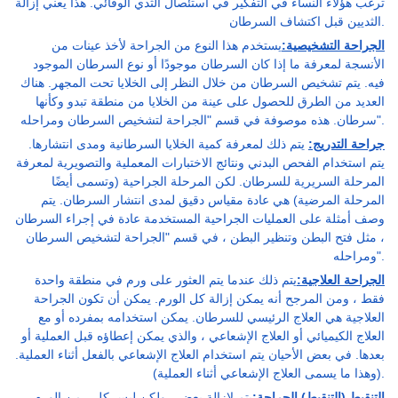
ترغب هؤلاء النساء في التفكير في استئصال الثدي الوقائي. هذا يعني إزالة
الثديين قبل اكتشاف السرطان.
الجراحة التشخيصية:
يستخدم هذا النوع من الجراحة لأخذ عينات من
الأنسجة لمعرفة ما إذا كان السرطان موجودًا أو نوع السرطان الموجود
فيه. يتم تشخيص السرطان من خلال النظر إلى الخلايا تحت المجهر. هناك
العديد من الطرق للحصول على عينة من الخلايا من منطقة تبدو وكأنها
سرطان. هذه موصوفة في قسم "الجراحة لتشخيص السرطان ومراحله".
جراحة التدريج:
يتم ذلك لمعرفة كمية الخلايا السرطانية ومدى انتشارها.
يتم استخدام الفحص البدني ونتائج الاختبارات المعملية والتصويرية لمعرفة
المرحلة السريرية للسرطان. لكن المرحلة الجراحية (وتسمى أيضًا
المرحلة المرضية) هي عادة مقياس دقيق لمدى انتشار السرطان. يتم
وصف أمثلة على العمليات الجراحية المستخدمة عادة في إجراء السرطان
، مثل فتح البطن وتنظير البطن ، في قسم "الجراحة لتشخيص السرطان
ومراحله".
الجراحة العلاجية:
يتم ذلك عندما يتم العثور على ورم في منطقة واحدة
فقط ، ومن المرجح أنه يمكن إزالة كل الورم. يمكن أن تكون الجراحة
العلاجية هي العلاج الرئيسي للسرطان. يمكن استخدامه بمفرده أو مع
العلاج الكيميائي أو العلاج الإشعاعي ، والذي يمكن إعطاؤه قبل العملية أو
بعدها. في بعض الأحيان يتم استخدام العلاج الإشعاعي بالفعل أثناء العملية.
(وهذا ما يسمى العلاج الإشعاعي أثناء العملية).
التنقيط (التنقيط) الجراحة:
يتم لإزالة بعض ، ولكن ليس كل ، من الورم.