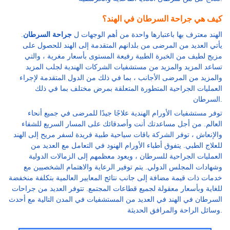
كيف هي جراحة السرطان في الهند؟
الهند معترف بها باعتبارها واحدة من أهم الوجهات ل
جراحة السرطان
.
يأتي العديد من المرضى من بلدانهم المتقدمة إلى الهند للحصول على
مزيج لطيف من الخبرة الطبية رفيعة المستوى بأسعار مغرية ، والتي
تساعد المزيد والمزيد من مستشفيات الشركات الهندية لجلب المزيد
والمزيد من المرضى الأجانب ، بما في ذلك من الدول المتقدمة لإجراء
العمليات الجراحية المتطورة المتعلقة بمرض مختلف بما في ذلك
السرطان.
توفر مستشفيات الأورام الهندية علاجًا جيدًا للمرضى في جميع أنحاء
العالم. من أجل مساعدتك أنت وأصدقائك على المسار السريع للشفاء
والإنعاش ، توفر الشركة باقات سياحية طبية فريدة لسفر مريح إلى الهند
للعلاج الطبي. يتفوق أطباء الأورام الهنود في التعامل مع العديد من
العمليات الجراحية للسرطان ، ويعود معظمهم إلى الزمالات الدولية
وشهادات المجلس الدولي. يتم توفير الرعاية والاهتمام الشخصيين مع
خدمات ذات قيمة مضافة إلى جانب نتائج المعايير العالمية بتكلفة منخفضة
للغاية وبأسعار معقولة لجميع قطاعات المجتمع. تتوفر العديد من جراحات
السرطان في الهند في العديد من المستشفيات في المدن التالية مع أحدث
وسائل الراحة والمرافق الحديثة.