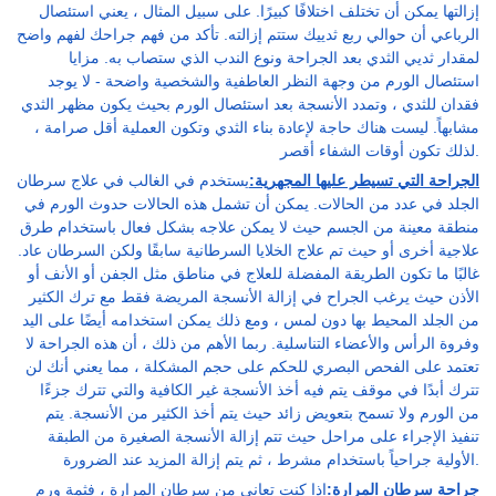
إزالتها يمكن أن تختلف اختلافًا كبيرًا. على سبيل المثال ، يعني استئصال
الرباعي أن حوالي ربع ثدييك ستتم إزالته. تأكد من فهم جراحك لفهم واضح
لمقدار ثديي الثدي بعد الجراحة ونوع الندب الذي ستصاب به. مزايا
استئصال الورم من وجهة النظر العاطفية والشخصية واضحة - لا يوجد
فقدان للثدي ، وتمدد الأنسجة بعد استئصال الورم بحيث يكون مظهر الثدي
مشابهاً. ليست هناك حاجة لإعادة بناء الثدي وتكون العملية أقل صرامة ،
لذلك تكون أوقات الشفاء أقصر.
الجراحة التي تسيطر عليها المجهرية:
يستخدم في الغالب في علاج سرطان
الجلد في عدد من الحالات. يمكن أن تشمل هذه الحالات حدوث الورم في
منطقة معينة من الجسم حيث لا يمكن علاجه بشكل فعال باستخدام طرق
علاجية أخرى أو حيث تم علاج الخلايا السرطانية سابقًا ولكن السرطان عاد.
غالبًا ما تكون الطريقة المفضلة للعلاج في مناطق مثل الجفن أو الأنف أو
الأذن حيث يرغب الجراح في إزالة الأنسجة المريضة فقط مع ترك الكثير
من الجلد المحيط بها دون لمس ، ومع ذلك يمكن استخدامه أيضًا على اليد
وفروة الرأس والأعضاء التناسلية. ربما الأهم من ذلك ، أن هذه الجراحة لا
تعتمد على الفحص البصري للحكم على حجم المشكلة ، مما يعني أنك لن
تترك أبدًا في موقف يتم فيه أخذ الأنسجة غير الكافية والتي تترك جزءًا
من الورم ولا تسمح بتعويض زائد حيث يتم أخذ الكثير من الأنسجة. يتم
تنفيذ الإجراء على مراحل حيث تتم إزالة الأنسجة الصغيرة من الطبقة
الأولية جراحياً باستخدام مشرط ، ثم يتم إزالة المزيد عند الضرورة.
جراحة سرطان المرارة:
إذا كنت تعاني من سرطان المرارة ، فثمة ورم