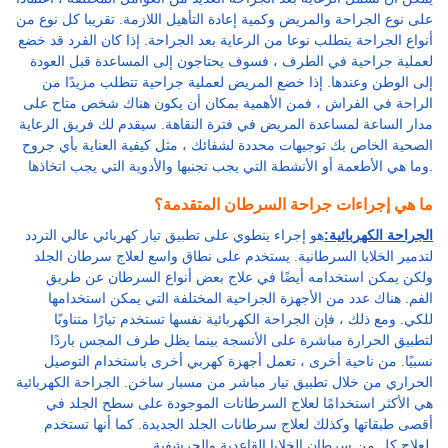
على نوع الجراحة والمريض وكمية إعادة التأهيل اللازمة. تقريبا كل نوع من
أنواع الجراحة يتطلب نوعا من الرعاية بعد الجراحة. إذا كان الفرد قد خضع
لعملية جراحية في الطرف ، فسوف يحتاجون إلى المساعدة قبل العودة
إلى الوطن وعندها. إذا خضع المريض لعملية جراحية تتطلب مزيدًا من
الراحة في الفراش ، فمن الأهمية بمكان أن يكون هناك شخص متاح على
مدار الساعة لمساعدة المريض في فترة النقاهة. سيقدم لك فريق الرعاية
الصحية الخاص بك توجيهات محددة لشفائك ، مثل كيفية العناية بأي جروح
وما هي الأطعمة أو الأنشطة التي يجب تجنبها والأدوية التي يجب اتخاذها.
ما هي إجراءات جراحة السرطان المتقدمة؟
الجراحة الكهربائية:
هو إجراء ينطوي على تطبيق تيار كهربائي عالي التردد
لتدمير الخلايا السرطانية. يستخدم على نطاق واسع لعلاج سرطان الجلد
ولكن يمكن استخدامه أيضًا في علاج بعض أنواع السرطان عن طريق
الفم. هناك عدد من الأجهزة الجراحية المختلفة التي يمكن استخدامها
للكي. ومع ذلك ، فإن الجراحة الكهربائية نفسها تستخدم تيارًا متناوبًا
لتطبيق الحرارة مباشرة على الأنسجة بينما يظل طرف المجس باردًا
نسبيًا. من ناحية أخرى ، تعمل أجهزة كهربي أخرى باستخدام التوصيل
الحراري من خلال تطبيق تيار مباشر من مسبار ساخن. الجراحة الكهربائية
هي الأكثر استخدامًا لعلاج السرطانات الموجودة على سطح الجلد في
أقصى طبقاتها وكذلك لعلاج سرطانات الجلد الجديدة. كما أنها تستخدم
لعلاج كل من سرطان الخلايا القاعدية والحرشفية.