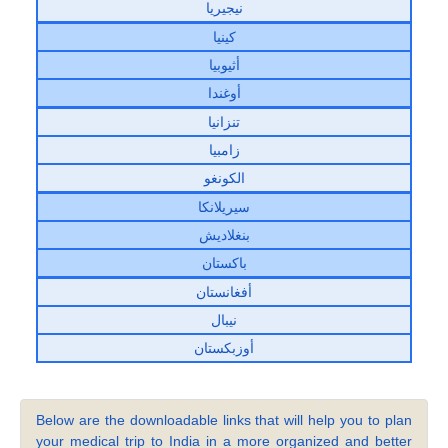
نيجيريا
كينيا
أثيوبيا
أوغندا
تنزانيا
زامبيا
الكونغو
سيريلانكا
بنغلاديش
باكستان
أفغانستان
نيبال
أوزبكستان
Below are the downloadable links that will help you to plan
your medical trip to India in a more organized and better