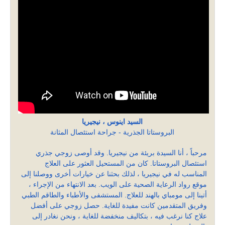
السيد اينوس ، نيجيريا
البروستاتا الجذرية - جراحة استئصال المثانة
مرحباً ، أنا السيدة بريئة من نيجيريا. وقد أوصى زوجي جذري
استئصال البروستاتا. كان من المستحيل العثور على العلاج
المناسب له في نيجيريا ، لذلك بحثنا عن خيارات أخرى ووصلنا إلى
موقع رواد الرعاية الصحية على الويب. بعد الانتهاء من الإجراء ،
أتينا إلى مومباي بالهند للعلاج. المستشفى والأطباء والطاقم الطبي
وفريق المتقدمين كانت مفيدة للغاية. حصل زوجي على أفضل
علاج كنا نرغب فيه ، بتكاليف منخفضة للغاية ، ونحن نغادر إلى