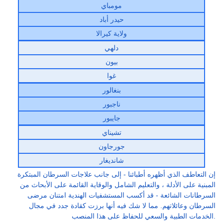
مومباي
حيدر أباد
ولاية كيرالا
دلهي
بيون
غوا
بنغالور
ناجبور
جايبور
تشيناي
جورجاون
شانديغار
إن التعاطف الذي أظهره أطبائنا - إلى جانب علاجات السرطان المبتكرة
المبنية على الأدلة ، والتعليم الشامل والوقاية القائمة على الأبحاث من
السرطانات الشائعة - قد أكسب المستشفيات الهندية امتنان مرضى
السرطان وعائلاتهم. مما لا شك فيه أنها برزت كقادة جدد في مجال
الخدمات الطبية والسعي للحفاظ على هذا المنصب.