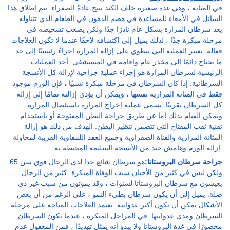
في المثانة ، وهي غدة صغيرة خلف الكبد تنتج عادةً الصفراء. يتم إطلاق هذا
السائل في الأمعاء للمساعدة في هضم الدهون في الطعام الذي تتناوله.
يعد سرطان المرارة بشكل عام نادرًا جدًا ولكن يصعب تشخيصه في
مرحلة مبكرة جدًا ، لذلك يميل إلى اكتشافه لاحقًا عندما لا تكون العلاجات
فعالة. تعتبر العملية التي تنطوي على إزالة المرارة إجراءً رئيسيًا إلى حد
ما يحتاج دائمًا إلى مخدر عام وإقامة في المستشفى. أحد العمليات
الرئيسية لسرطان المرارة هو إجراء عملية جراحية لإزالة كل الأنسجة
السرطانية. إذا كان السرطان في مرحلة مبكرة نسبيًا ، فإن الورم موجود
فقط في المثانة المرارية نفسها ، ويمكن أن يؤدي إزالته تمامًا إلى إزالة
كل السرطان تقريبًا. تسمى عملية إخراج المرارة باستئصال المرارة
ويمكن القيام بذلك إما عن طريق جراحة البطن المفتوحة أو باستخدام
تقنية ثقب المفتاح التي تتضمن تنظير البطن. الهدف من ذلك هو إزالة
المثانة المرارية والقناة الصفراوية وجميع العقد اللمفاوية القريبة لمحاولة
إزالة الورم وهامش جيد من الأنسجة السليمة المحيطة به.
جراحة سرطان البروستاتا:
هو سرطان شائع جدا لدى الرجال فوق سن 65
ولكن ليس في كثير من الأحيان سبب الوفاة المبكرة. كثير من الرجال
يعيشون مع سرطان البروستاتا لسنوات ، وقد يموتون من سبب غير ذي
صلة. يميل إلى أن يكون سرطان بطيء النمو ، على الرغم من أن بعض
الأشكال يمكن أن تكون أكثر عدوانية. تعتمد العلاجات المتاحة على مرحلة
السرطان ومدى عدوانيها. في المراحل المبكرة ، عندما يكون السرطان
محصورًا في غدة البروستاتا ولا يبدو أنه يمثل تهديدًا ، فمن المعقول عدم