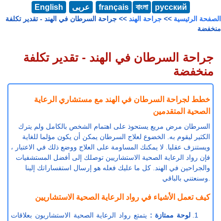
русский
বাংলা
français
عربى
English
الصفحة الرئيسية
>>
جراحة الهند
>> جراحة السرطان في الهند - تقدير تكلفة
منخفضة
جراحة السرطان في الهند - تقدير تكلفة
منخفضة
خطط لجراحة السرطان في الهند مع مستشاري الرعاية
الصحية المتقدمين
السرطان مرض مريع يستحوذ على اهتمام الشخص بالكامل ولم يترك
الكثير ليقوم به. الخضوع لعلاج السرطان يمكن أن يكون مؤلما للغاية
ويستنزف عقليا. لا يمكنك المساومة على العلاج ووضع ذلك في الاعتبار ،
فإن رواد الرعاية الصحية الاستشاريين توصلك إلى أفضل المستشفيات
والجراحين في الهند. كل ما عليك فعله هو إرسال استفساراتك إلينا
وسنعتني بالباقي.
كيف تعمل الأشياء في رواد الرعاية الصحية الاستشاريين
لوحة ممتازة :
يتمتع رواد الرعاية الصحية الاستشاريون بعلاقات