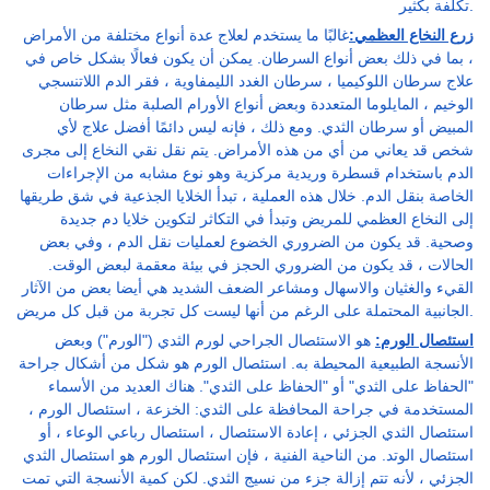
تكلفة بكثير.
زرع النخاع العظمي:
غالبًا ما يستخدم لعلاج عدة أنواع مختلفة من الأمراض
، بما في ذلك بعض أنواع السرطان. يمكن أن يكون فعالًا بشكل خاص في
علاج سرطان اللوكيميا ، سرطان الغدد الليمفاوية ، فقر الدم اللاتنسجي
الوخيم ، المايلوما المتعددة وبعض أنواع الأورام الصلبة مثل سرطان
المبيض أو سرطان الثدي. ومع ذلك ، فإنه ليس دائمًا أفضل علاج لأي
شخص قد يعاني من أي من هذه الأمراض. يتم نقل نقي النخاع إلى مجرى
الدم باستخدام قسطرة وريدية مركزية وهو نوع مشابه من الإجراءات
الخاصة بنقل الدم. خلال هذه العملية ، تبدأ الخلايا الجذعية في شق طريقها
إلى النخاع العظمي للمريض وتبدأ في التكاثر لتكوين خلايا دم جديدة
وصحية. قد يكون من الضروري الخضوع لعمليات نقل الدم ، وفي بعض
الحالات ، قد يكون من الضروري الحجز في بيئة معقمة لبعض الوقت.
القيء والغثيان والاسهال ومشاعر الضعف الشديد هي أيضا بعض من الآثار
الجانبية المحتملة على الرغم من أنها ليست كل تجربة من قبل كل مريض.
استئصال الورم:
هو الاستئصال الجراحي لورم الثدي ("الورم") وبعض
الأنسجة الطبيعية المحيطة به. استئصال الورم هو شكل من أشكال جراحة
"الحفاظ على الثدي" أو "الحفاظ على الثدي". هناك العديد من الأسماء
المستخدمة في جراحة المحافظة على الثدي: الخزعة ، استئصال الورم ،
استئصال الثدي الجزئي ، إعادة الاستئصال ، استئصال رباعي الوعاء ، أو
استئصال الوتد. من الناحية الفنية ، فإن استئصال الورم هو استئصال الثدي
الجزئي ، لأنه تتم إزالة جزء من نسيج الثدي. لكن كمية الأنسجة التي تمت