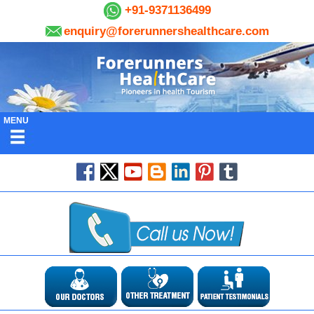
+91-9371136499
enquiry@forerunnershealthcare.com
MENU