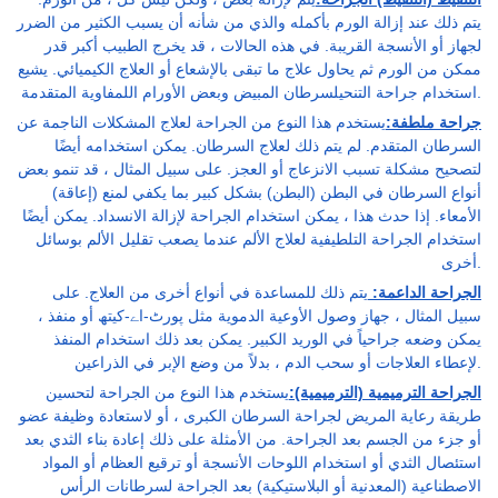
يتم ذلك عند إزالة الورم بأكمله والذي من شأنه أن يسبب الكثير من الضرر
لجهاز أو الأنسجة القريبة. في هذه الحالات ، قد يخرج الطبيب أكبر قدر
ممكن من الورم ثم يحاول علاج ما تبقى بالإشعاع أو العلاج الكيميائي. يشيع
استخدام جراحة التنحيلسرطان المبيض وبعض الأورام اللمفاوية المتقدمة.
جراحة ملطفة:
يستخدم هذا النوع من الجراحة لعلاج المشكلات الناجمة عن
السرطان المتقدم. لم يتم ذلك لعلاج السرطان. يمكن استخدامه أيضًا
لتصحيح مشكلة تسبب الانزعاج أو العجز. على سبيل المثال ، قد تنمو بعض
أنواع السرطان في البطن (البطن) بشكل كبير بما يكفي لمنع (إعاقة)
الأمعاء. إذا حدث هذا ، يمكن استخدام الجراحة لإزالة الانسداد. يمكن أيضًا
استخدام الجراحة التلطيفية لعلاج الألم عندما يصعب تقليل الألم بوسائل
أخرى.
الجراحة الداعمة:
يتم ذلك للمساعدة في أنواع أخرى من العلاج. على
سبيل المثال ، جهاز وصول الأوعية الدموية مثل پورٹ-اے-کیتھ أو منفذ ،
يمكن وضعه جراحياً في الوريد الكبير. يمكن بعد ذلك استخدام المنفذ
لإعطاء العلاجات أو سحب الدم ، بدلاً من وضع الإبر في الذراعين.
الجراحة الترميمية (الترميمية):
يستخدم هذا النوع من الجراحة لتحسين
طريقة رعاية المريض لجراحة السرطان الكبرى ، أو لاستعادة وظيفة عضو
أو جزء من الجسم بعد الجراحة. من الأمثلة على ذلك إعادة بناء الثدي بعد
استئصال الثدي أو استخدام اللوحات الأنسجة أو ترقيع العظام أو المواد
الاصطناعية (المعدنية أو البلاستيكية) بعد الجراحة لسرطانات الرأس