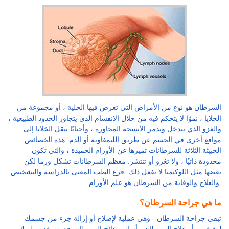
السرطان هو نوع من الأمراض التي تعرض فيها الخلية ، أو مجموعة من
الخلايا ، نموًا لا يتحكم فيه من خلال الانقسام الذي يتجاوز الحدود الطبيعية ،
والغزو الذي يتدخل ويدمر الأنسجة المجاورة ، وأحيانًا ينقل الخلايا إلى
مواقع أخرى في الجسم عن طريق الليمفاوية أو الدم. هذه الخصائص
الخبيثة الثلاثة للسرطانات تميزها عن الأورام الحميدة ، والتي تكون
محدودة ذاتيًا ، ولا تغزو أو تنتشر. معظم السرطانات تشكل ورما لكن
بعضها مثل اللوكيميا لا يفعل ذلك. فرع الطب المعنى بالدراسة والتشخيص
والعلاج والوقاية من السرطان هو علم الأورام.
ما هي جراحة السرطان؟
تبقى جراحة السرطان - وهي عملية لإصلاح أو إزالة جزء من جسمك
لتشخيص أو علاج السرطان - أساس علاج السرطان. قد يستخدم طبيبك