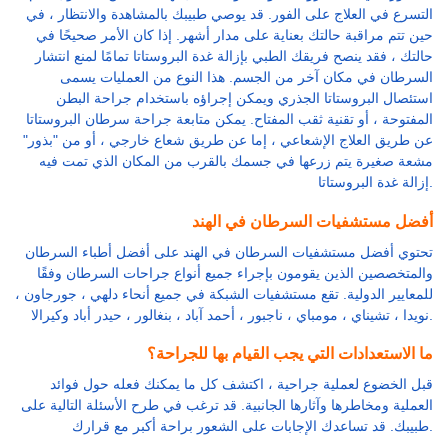
التسرع في العلاج على الفور. قد يوصي طبيبك بالمشاهدة والانتظار ، في
حين تتم مراقبة حالتك بعناية على مدار أشهر. إذا كان الأمر صحيحًا في
حالتك ، فقد ينصح فريقك الطبي بإزالة غدة البروستاتا تمامًا لمنع انتشار
السرطان في مكان آخر من الجسم. هذا النوع من العمليات يسمى
استئصال البروستاتا الجذري ويمكن إجراؤه باستخدام جراحة البطن
المفتوحة ، أو تقنية ثقب المفتاح. يمكن متابعة جراحة سرطان البروستاتا
عن طريق العلاج الإشعاعي ، إما عن طريق شعاع خارجي ، أو من "بذور"
مشعة صغيرة يتم زرعها في جسمك بالقرب من المكان الذي تمت فيه
إزالة غدة البروستاتا.
أفضل مستشفيات السرطان في الهند
تحتوي أفضل مستشفيات السرطان في الهند على أفضل أطباء السرطان
والمتخصصين الذين يقومون بإجراء جميع أنواع جراحات السرطان وفقًا
للمعايير الدولية. تقع مستشفيات الشبكة في جميع أنحاء دلهي ، جورجاون ،
نويدا ، تشيناي ، مومباي ، ناجبور ، أحمد آباد ، بنغالور ، حيدر أباد وكيرالا.
ما الاستعدادات التي يجب القيام بها للجراحة؟
قبل الخضوع لعملية جراحية ، اكتشف كل ما يمكنك فعله حول فوائد
العملية ومخاطرها وآثارها الجانبية. قد ترغب في طرح الأسئلة التالية على
طبيبك. قد تساعدك الإجابات على الشعور براحة أكبر مع قرارك.