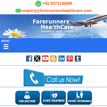
+91-9371136499
enquiry@forerunnershealthcare.com
MENU