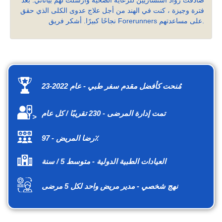
فترة وجيزة ، كنت في الهند من أجل علاج عدوى الكلى الذي حقق
نجاحًا كبيرًا. أشكر فريق Forerunners على مساعدتهم.
مُنحت كأفضل مقدم سفر طبي - عام 2022-23
تمت إدارة المرضى - 230 تقريبًا / كل عام
>
رضا المريض - 97٪
العيادات الطبية الدولية - متوسط 5 / سنة
نهج شخصي - مدير مريض واحد لكل 5 مرضى