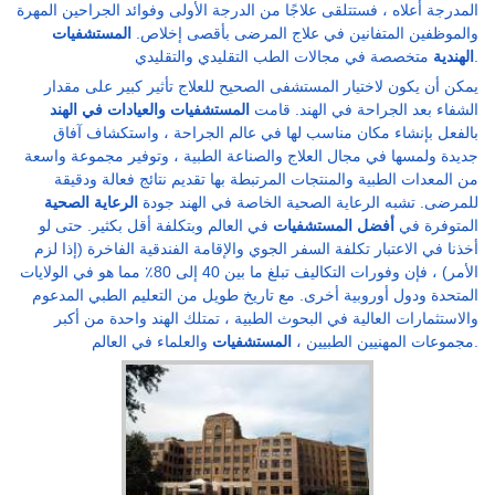
المدرجة أعلاه ، فستتلقى علاجًا من الدرجة الأولى وفوائد الجراحين المهرة
والموظفين المتفانين في علاج المرضى بأقصى إخلاص.
المستشفيات
متخصصة في مجالات الطب التقليدي والتقليدي.
الهندية
يمكن أن يكون لاختيار المستشفى الصحيح للعلاج تأثير كبير على مقدار
الشفاء بعد الجراحة في الهند. قامت
المستشفيات والعيادات في الهند
بالفعل بإنشاء مكان مناسب لها في عالم الجراحة ، واستكشاف آفاق
جديدة ولمسها في مجال العلاج والصناعة الطبية ، وتوفير مجموعة واسعة
من المعدات الطبية والمنتجات المرتبطة بها تقديم نتائج فعالة ودقيقة
للمرضى. تشبه الرعاية الصحية الخاصة في الهند جودة
الرعاية الصحية
المتوفرة في
أفضل المستشفيات
في العالم وبتكلفة أقل بكثير. حتى لو
أخذنا في الاعتبار تكلفة السفر الجوي والإقامة الفندقية الفاخرة (إذا لزم
الأمر) ، فإن وفورات التكاليف تبلغ ما بين 40 إلى 80٪ مما هو في الولايات
المتحدة ودول أوروبية أخرى. مع تاريخ طويل من التعليم الطبي المدعوم
والاستثمارات العالية في البحوث الطبية ، تمتلك الهند واحدة من أكبر
والعلماء في العالم.
مجموعات المهنيين الطبيين ،
المستشفيات