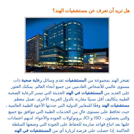
هل تريد أن تعرف عن مستشفيات الهند؟
تفتخر الهند بمجموعة من
المستشفيات
تقدم وسائل
رعاية صحية
ذات
مستوى عالمي للأشخاص القادمين من جميع أنحاء العالم. يمكنك العثور
على العديد من
المستشفيات في الهند
الحديثة التي تيسر الرعاية الصحية
الطبية بتكاليف أقل نسبيًا مقارنة بالدول الغربية الأخرى. تعمل معظم
مستشفيات الهند
وفقًا للمعايير الدولية التي حددتها الأخوة الطبية العالمية ،
حيث تحافظ على مستوى عالٍ من الخدمات الطبية التي تتوافق مع جميع
بروتوكولات الجودة والأجواء. لديهم اعتمادات JCI و ISO ، والتي يحصلون
عليها بعد اتباع قواعد صارمة للحفاظ على الجودة التي وضعتها السلطة
الحاكمة. إذا حصلت على فرصة لزيارة أي من
المستشفيات في الهند