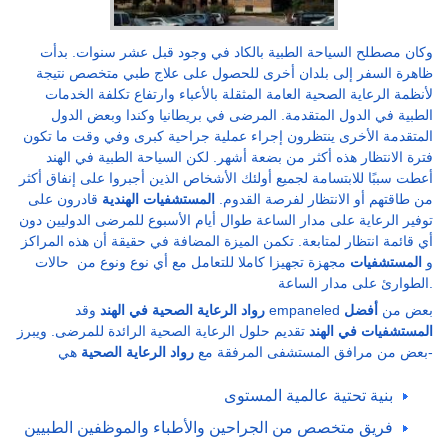
وكان مصطلح السياحة الطبية بالكاد في وجود قبل عشر سنوات. بدأت
ظاهرة السفر إلى بلدان أخرى للحصول على علاج طبي متخصص نتيجة
لأنظمة الرعاية الصحية العامة المثقلة بالأعباء وارتفاع تكلفة الخدمات
الطبية في الدول المتقدمة. المرضى في بريطانيا وكندا وبعض الدول
المتقدمة الأخرى ينتظرون إجراء عملية جراحية كبرى وفي وقت ما تكون
فترة الانتظار هذه أكثر من بضعة أشهر. لكن السياحة الطبية في الهند
أعطت سببًا للابتسامة لجميع أولئك الأشخاص الذين أجبروا على إنفاق أكثر
من طاقتهم أو الانتظار لفرصة القدوم.
المستشفيات الهندية
قادرون على
توفير الرعاية على مدار الساعة طوال أيام الأسبوع للمرضى الدوليين دون
أي قائمة انتظار لمتابعة. تكمن الميزة المضافة في حقيقة أن هذه المراكز
و
المستشفيات
مجهزة تجهيزا كاملا للتعامل مع أي نوع ونوع من حالات
الطوارئ على مدار الساعة.
وقد empaneled بعض من
أفضل
رواد الرعاية الصحية في الهند
المستشفيات في الهند
تقديم حلول الرعاية الصحية الرائدة للمرضى. ويبرز
هي-
بعض من مرافق المستشفى المرفقة مع
رواد الرعاية الصحية
بنية تحتية عالمية المستوى
فريق متخصص من الجراحين والأطباء والموظفين الطبيين