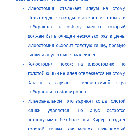
Илеостомия
: отвлекает илеум на стому.
Полутвердые отходы вытекает из стомы и
собираются в ostomy мешок, который
должен быть очищен несколько раз в день.
Илеостомия обходит толстую кишку, прямую
кишку и анус и имеет малейшее
Колостомия:
похож на илеостомию, но
толстой кишки не илея отвлекается на стому.
Как и в случае с илеостомией, стул
собирается в ostomy pouch.
Ильеоанальной
: это вариант, когда толстой
кишки удаляется, но анус остается
нетронутым и без болезней. Хирург создает
толстой кишки, как мешок, называемый