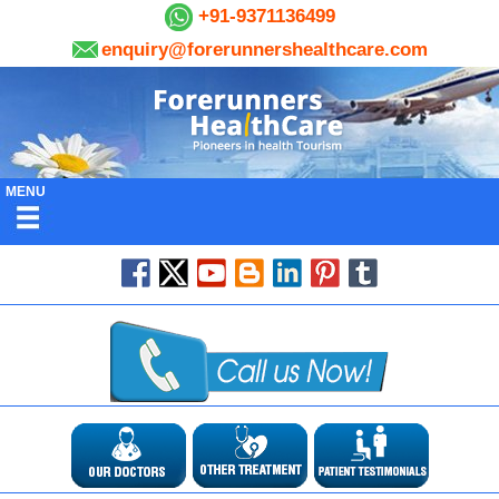
+91-9371136499
enquiry@forerunnershealthcare.com
MENU