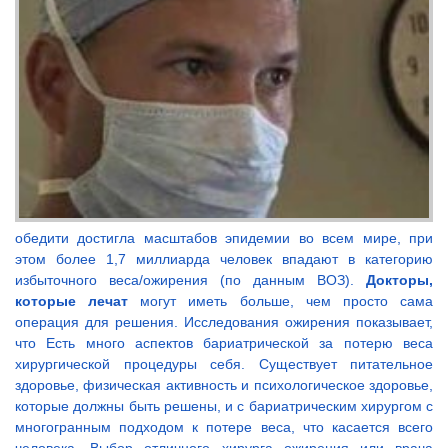
обедити достигла масштабов эпидемии во всем мире, при
этом более 1,7 миллиарда человек впадают в категорию
избыточного веса/ожирения (по данным ВОЗ).
Докторы,
которые лечат
могут иметь больше, чем просто сама
операция для решения. Исследования ожирения показывает,
что Есть много аспектов бариатрической за потерю веса
хирургической процедуры себя. Существует питательное
здоровье, физическая активность и психологическое здоровье,
которые должны быть решены, и с бариатрическим хирургом с
многогранным подходом к потере веса, что касается всего