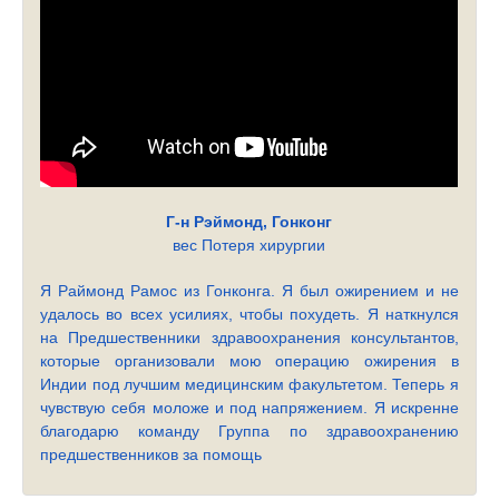
Г-н Рэймонд, Гонконг
вес Потеря хирургии
Я Раймонд Рамос из Гонконга. Я был ожирением и не
удалось во всех усилиях, чтобы похудеть. Я наткнулся
на Предшественники здравоохранения консультантов,
которые организовали мою операцию ожирения в
Индии под лучшим медицинским факультетом. Теперь я
чувствую себя моложе и под напряжением. Я искренне
благодарю команду Группа по здравоохранению
предшественников за помощь