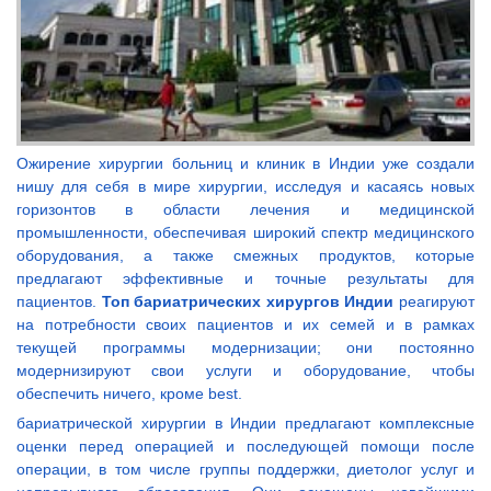
Ожирение хирургии больниц и клиник в Индии уже создали
нишу для себя в мире хирургии, исследуя и касаясь новых
горизонтов в области лечения и медицинской
промышленности, обеспечивая широкий спектр медицинского
оборудования, а также смежных продуктов, которые
предлагают эффективные и точные результаты для
пациентов.
Топ бариатрических хирургов Индии
реагируют
на потребности своих пациентов и их семей и в рамках
текущей программы модернизации; они постоянно
модернизируют свои услуги и оборудование, чтобы
обеспечить ничего, кроме best.
бариатрической хирургии в Индии предлагают комплексные
оценки перед операцией и последующей помощи после
операции, в том числе группы поддержки, диетолог услуг и