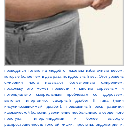
проводится только на людей с тяжелым избыточным весом,
которые более чем в два раза их идеальный вес. Этот уровень
ожирения часто называют болезненным ожирением,
поскольку это может привести к многим серьезным и
потенциально смертельным проблемам со здоровьем,
включая гипертонию, сахарный диабет II типа (неин
инсулинозависимый диабет), повышенный риск развития
ишемической болезни, увеличение необъяснимого сердечного
приступа, гиперлипидемии и более высокую
распространенность толстой кишки, простаты, эндометрия и,