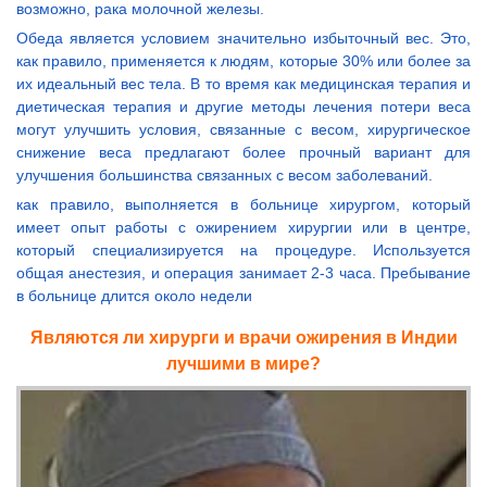
возможно, рака молочной железы.
Обеда является условием значительно избыточный вес. Это,
как правило, применяется к людям, которые 30% или более за
их идеальный вес тела. В то время как медицинская терапия и
диетическая терапия и другие методы лечения потери веса
могут улучшить условия, связанные с весом, хирургическое
снижение веса предлагают более прочный вариант для
улучшения большинства связанных с весом заболеваний.
как правило, выполняется в больнице хирургом, который
имеет опыт работы с ожирением хирургии или в центре,
который специализируется на процедуре. Используется
общая анестезия, и операция занимает 2-3 часа. Пребывание
в больнице длится около недели
Являются ли хирурги и врачи ожирения в Индии
лучшими в мире?