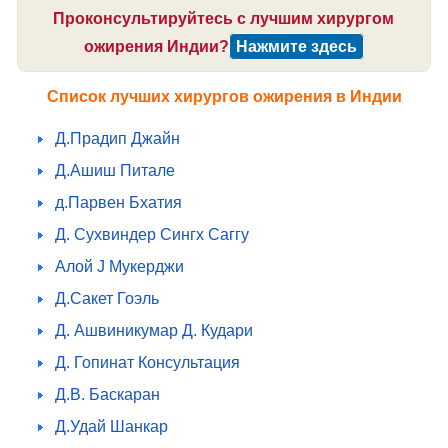
Проконсультируйтесь с лучшим хирургом
ожирения Индии?
Нажмите здесь
Список лучших хирургов ожирения в Индии
Д.Прадип Джайн
Д.Ашиш Питале
д.Парвен Бхатия
Д. Сухвиндер Сингх Саггу
Алой J Мукерджи
Д.Сакет Гоэль
Д. Ашвиникумар Д. Кудари
Д. Гопинат Консультация
Д.В. Баскаран
Д.Удай Шанкар