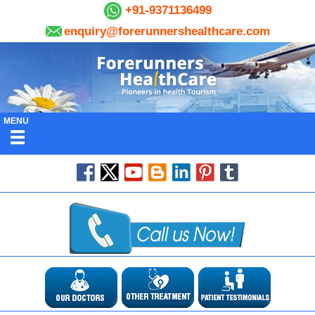
+91-9371136499
enquiry@forerunnershealthcare.com
MENU