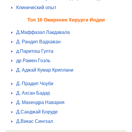
Клинический опыт
Топ 10 Ожирение Хирурги Индии
Д.Маффазал Лакдавала
Д. Рандип Вадхаван
д.Паритош Гупта
др Рамен Гоэль
Д. Аджай Кумар Криплани
Д. Прадип Чоуби
Д. Ахсан Бадар
Д. Махендра Навария
Д.Санджай Боруде
Д.Викас Сингхал