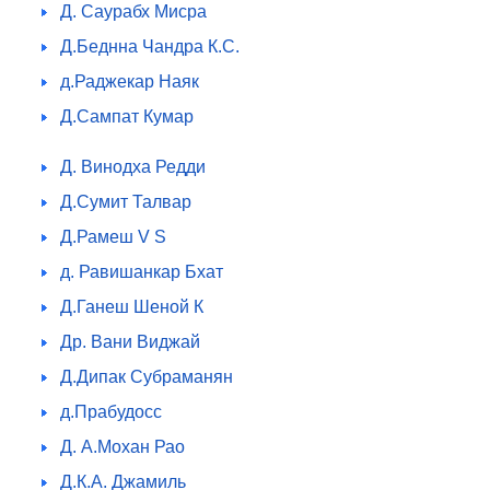
Д. Саурабх Мисра
Д.Беднна Чандра К.С.
д.Раджекар Наяк
Д.Сампат Кумар
Д. Винодха Редди
Д.Сумит Талвар
Д.Рамеш V S
д. Равишанкар Бхат
Д.Ганеш Шеной К
Др. Вани Виджай
Д.Дипак Субраманян
д.Прабудосс
Д. А.Мохан Рао
Д.К.А. Джамиль