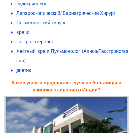
эндокринолог
Лапароскопический/ Бариатрический Хирург
Сосметический хирург
врачи
Гастроэнтеролог
Хестный врач/ Пульмонолог (Апноэ/Расстройства
сна)
диетик
Какие услуги предлагают лучшие больницы и
клиники ожирения в Индии?