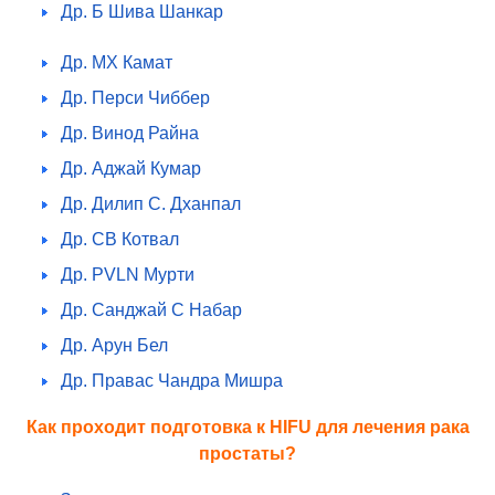
Др. Б Шива Шанкар
Др. МХ Камат
Др. Перси Чиббер
Др. Винод Райна
Др. Аджай Кумар
Др. Дилип С. Дханпал
Др. СВ Котвал
Др. PVLN Мурти
Др. Санджай С Набар
Др. Арун Бел
Др. Правас Чандра Мишра
Как проходит подготовка к HIFU для лечения рака
простаты?