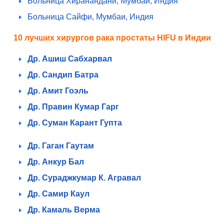
Больница Хиранандани, Мумбаи, Индия
Больница Сайфи, Мумбаи, Индия
10 лучших хирургов рака простаты HIFU в Индии
Др. Ашиш Сабхарвал
Др. Сандип Батра
Др. Амит Гоэль
Др. Правин Кумар Гарг
Др. Суман Карант Гупта
Др. Гаган Гаутам
Др. Анкур Бал
Др. Сураджкумар К. Агравал
Др. Самир Каул
Др. Камаль Верма