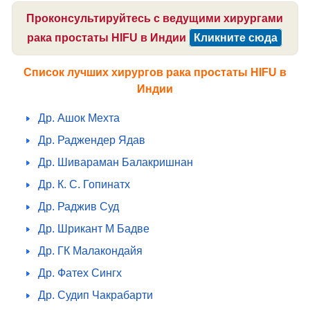
Проконсультируйтесь с ведущими хирургами
рака простаты HIFU в Индии
Кликните сюда
Список лучших хирургов рака простаты HIFU в
Индии
Др. Ашок Мехта
Др. Раджендер Ядав
Др. Шивараман Балакришнан
Др. К. С. Гопинатх
Др. Раджив Суд
Др. Шрикант М Бадве
Др. ГК Малакондайя
Др. Фатех Сингх
Др. Судип Чакрабарти