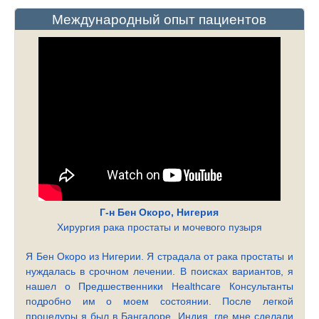
Международный опыт пациентов
Г-н Бен Окоро, Нигерия
Хирургия рака простаты и мочевого пузыря
Я Бен Окоро из Нигерии. Я страдала от рака простаты и
нуждалась в срочном лечении. В поисках вариантов, я
нашел о Предшественники Healthcare Консультанты
подробно им о моем состоянии. После легкой
процедуры я был в Бангалоре, Индия, где мне сделали