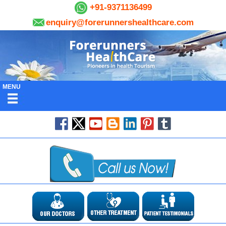
+91-9371136499
enquiry@forerunnershealthcare.com
MENU