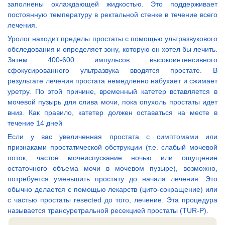
заполнены охлаждающей жидкостью. Это поддерживает
постоянную температуру в ректальной стенке в течение всего
лечения.
Уролог находит пределы простаты с помощью ультразвукового
обследования и определяет зону, которую он хотел бы лечить.
Затем 400-600 импульсов высокоинтенсивного
сфокусированного ультразвука вводятся простате. В
результате лечения простата немедленно набухает и сжимает
уретру. По этой причине, временный катетер вставляется в
мочевой пузырь для слива мочи, пока опухоль простаты идет
вниз. Как правило, катетер должен оставаться на месте в
течение 14 дней
Если у вас увеличенная простата с симптомами или
признаками простатической обструкции (т.е. слабый мочевой
поток, частое мочеиспускание ночью или ощущение
остаточного объема мочи в мочевом пузыре), возможно,
потребуется уменьшить простату до начала лечения. Это
обычно делается с помощью лекарств (цито-сокращение) или
с частью простаты resected до того, лечение. Эта процедура
называется трансуретральной ресекцией простаты (TUR-P).