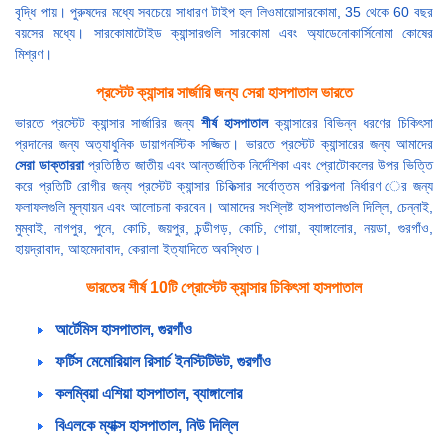
বৃদ্ধি পায়। পুরুষদের মধ্যে সবচেয়ে সাধারণ টাইপ হল লিওমায়োসারকোমা, 35 থেকে 60 বছর
বয়সের মধ্যে। সারকোমাটোইড ক্যান্সারগুলি সারকোমা এবং অ্যাডেনোকার্সিনোমা কোষের
মিশ্রণ।
প্রস্টেট ক্যান্সার সার্জারি জন্য সেরা হাসপাতাল ভারতে
ভারতে প্রস্টেট ক্যান্সার সার্জারির জন্য
শীর্ষ হাসপাতাল
ক্যান্সারের বিভিন্ন ধরণের চিকিৎসা
প্রদানের জন্য অত্যাধুনিক ডায়াগনস্টিক সজ্জিত। ভারতে প্রস্টেট ক্যান্সারের জন্য আমাদের
সেরা ডাক্তাররা
প্রতিষ্ঠিত জাতীয় এবং আন্তর্জাতিক নির্দেশিকা এবং প্রোটোকলের উপর ভিত্তি
করে প্রতিটি রোগীর জন্য প্রস্টেট ক্যান্সার চিকিত্সার সর্বোত্তম পরিকল্পনা নির্ধারণ ের জন্য
ফলাফলগুলি মূল্যায়ন এবং আলোচনা করবেন। আমাদের সংশ্লিষ্ট হাসপাতালগুলি দিল্লি, চেন্নাই,
মুম্বাই, নাগপুর, পুনে, কোচি, জয়পুর, চন্ডীগড়, কোচি, গোয়া, ব্যাঙ্গালোর, নয়ডা, গুরগাঁও,
হায়দ্রাবাদ, আহমেদাবাদ, কেরালা ইত্যাদিতে অবস্থিত।
ভারতের শীর্ষ 10টি প্রোস্টেট ক্যান্সার চিকিৎসা হাসপাতাল
আর্টেমিস হাসপাতাল, গুরগাঁও
ফর্টিস মেমোরিয়াল রিসার্চ ইনস্টিটিউট, গুরগাঁও
কলম্বিয়া এশিয়া হাসপাতাল, ব্যাঙ্গালোর
বিএলকে ম্যাক্স হাসপাতাল, নিউ দিল্লি