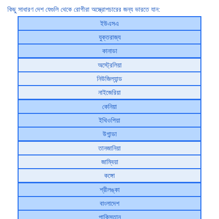
কিছু সাধারণ দেশ যেগুলি থেকে রোগীরা অস্ত্রোপচারের জন্য ভারতে যান:
ইউএসএ
যুক্তরাজ্য
কানাডা
অস্ট্রেলিয়া
নিউজিল্যান্ড
নাইজেরিয়া
কেনিয়া
ইথিওপিয়া
উগান্ডা
তানজানিয়া
জাম্বিয়া
কঙ্গো
শ্রীলঙ্কা
বাংলাদেশ
পাকিস্তান