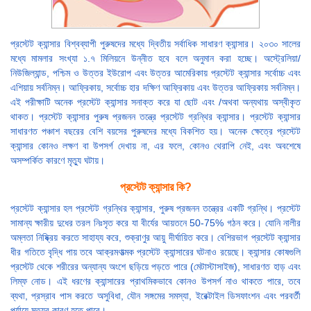
প্রস্টেট ক্যান্সার বিশ্বব্যাপী পুরুষদের মধ্যে দ্বিতীয় সর্বাধিক সাধারণ ক্যান্সার। ২০৩০ সালের
মধ্যে মামলার সংখ্যা ১.৭ মিলিয়নে উন্নীত হবে বলে অনুমান করা হচ্ছে। অস্ট্রেলিয়া/
নিউজিল্যান্ড, পশ্চিম ও উত্তর ইউরোপ এবং উত্তর আমেরিকায় প্রস্টেট ক্যান্সার সর্বোচ্চ এবং
এশিয়ায় সর্বনিম্ন। আফ্রিকায়, সর্বোচ্চ হার দক্ষিণ আফ্রিকায় এবং উত্তর আফ্রিকায় সর্বনিম্ন।
এই পরীক্ষাটি অনেক প্রস্টেট ক্যান্সার সনাক্ত করে যা ছোট এবং /অথবা অন্যথায় অস্বীকৃত
থাকত। প্রস্টেট ক্যান্সার পুরুষ প্রজনন তন্ত্রে প্রস্টেট গ্রন্থির ক্যান্সার। প্রস্টেট ক্যান্সার
সাধারণত পঞ্চাশ বছরের বেশি বয়সের পুরুষদের মধ্যে বিকশিত হয়। অনেক ক্ষেত্রে প্রস্টেট
ক্যান্সার কোনও লক্ষণ বা উপসর্গ দেখায় না, এর ফলে, কোনও থেরাপি নেই, এবং অবশেষে
অসম্পর্কিত কারণে মৃত্যু ঘটায়।
প্রস্টেট ক্যান্সার কি?
প্রস্টেট ক্যান্সার হল প্রস্টেট গ্রন্থির ক্যান্সার, পুরুষ প্রজনন তন্ত্রের একটি গ্রন্থি। প্রস্টেট
সামান্য ক্ষারীয় দুধের তরল নিঃসৃত করে যা বীর্যের আয়তনে 50-75% গঠন করে। যোনি নালীর
অম্লতা নিষ্ক্রিয় করতে সাহায্য করে, শুক্রাণুর আয়ু দীর্ঘায়িত করে। বেশিরভাগ প্রস্টেট ক্যান্সার
ধীর গতিতে বৃদ্ধি পায় তবে আক্রমণাত্মক প্রস্টেট ক্যান্সারের ঘটনাও রয়েছে। ক্যান্সার কোষগুলি
প্রস্টেট থেকে শরীরের অন্যান্য অংশে ছড়িয়ে পড়তে পারে (মেটাস্টাসাইজ), সাধারণত হাড় এবং
লিম্ফ নোড। এই ধরণের ক্যান্সারের প্রাথমিকভাবে কোনও উপসর্গ নাও থাকতে পারে, তবে
ব্যথা, প্রস্রাব পাস করতে অসুবিধা, যৌন সঙ্গমের সমস্যা, ইরেক্টাইল ডিসফাংশন এবং পরবর্তী
পর্যায়ে মৃত্যুর কারণ হতে পারে।