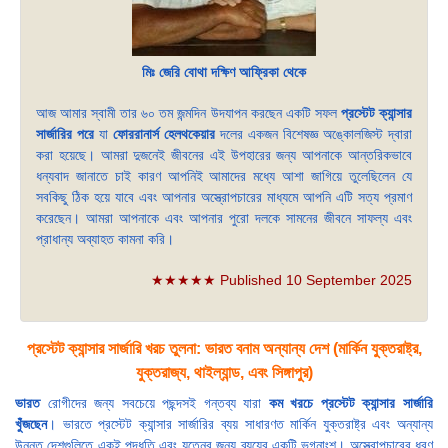
মিঃ জেরি বোথা দক্ষিণ আফ্রিকা থেকে
আজ আমার স্বামী তার ৬০ তম জন্মদিন উদযাপন করছেন একটি সফল
প্রস্টেট ক্যান্সার
সার্জারির পরে
যা
ফোররানার্স হেলথকেয়ার
দলের একজন বিশেষজ্ঞ অঙ্কোলজিস্ট দ্বারা
করা হয়েছে। আমরা দুজনেই জীবনের এই উপহারের জন্য আপনাকে আন্তরিকভাবে
ধন্যবাদ জানাতে চাই কারণ আপনিই আমাদের মধ্যে আশা জাগিয়ে তুলেছিলেন যে
সবকিছু ঠিক হয়ে যাবে এবং আপনার অস্ত্রোপচারের মাধ্যমে আপনি এটি সত্য প্রমাণ
করেছেন। আমরা আপনাকে এবং আপনার পুরো দলকে সামনের জীবনে সাফল্য এবং
প্রাধান্য অব্যাহত কামনা করি।
★★★★★ Published 10 September 2025
প্রস্টেট ক্যান্সার সার্জারি খরচ তুলনা: ভারত বনাম অন্যান্য দেশ (মার্কিন যুক্তরাষ্ট্র,
যুক্তরাজ্য, থাইল্যান্ড, এবং সিঙ্গাপুর)
ভারত
রোগীদের জন্য সবচেয়ে পছন্দসই গন্তব্য যারা
কম খরচে প্রস্টেট ক্যান্সার সার্জারি
খুঁজছেন
। ভারতে প্রস্টেট ক্যান্সার সার্জারির ব্যয় সাধারণত মার্কিন যুক্তরাষ্ট্র এবং অন্যান্য
উন্নত দেশগুলিতে একই পদ্ধতি এবং যত্নের জন্য ব্যয়ের একটি ভগ্নাংশ। অস্ত্রোপচারের ধরণ