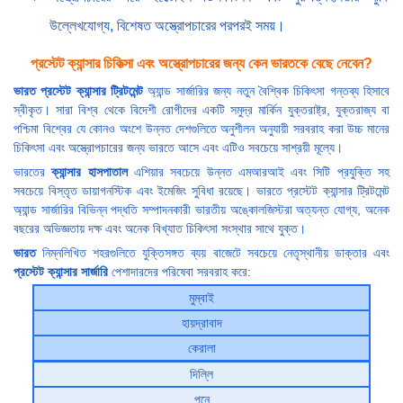
উল্লেখযোগ্য, বিশেষত অস্ত্রোপচারের পরপরই সময়।
প্রস্টেট ক্যান্সার চিকিত্সা এবং অস্ত্রোপচারের জন্য কেন ভারতকে বেছে নেবেন?
ভারত
প্রস্টেট ক্যান্সার ট্রিটমেন্ট
অ্যান্ড সার্জারির জন্য নতুন বৈশ্বিক চিকিৎসা গন্তব্য হিসাবে
স্বীকৃত। সারা বিশ্ব থেকে বিদেশী রোগীদের একটি সমুদ্র মার্কিন যুক্তরাষ্ট্র, যুক্তরাজ্য বা
পশ্চিমা বিশ্বের যে কোনও অংশে উন্নত দেশগুলিতে অনুশীলন অনুযায়ী সরবরাহ করা উচ্চ মানের
চিকিৎসা এবং অস্ত্রোপচারের জন্য ভারতে আসে এবং এটিও সবচেয়ে সাশ্রয়ী মূল্যে।
ভারতের
ক্যান্সার হাসপাতাল
এশিয়ার সবচেয়ে উন্নত এমআরআই এবং সিটি প্রযুক্তি সহ
সবচেয়ে বিস্তৃত ডায়াগনস্টিক এবং ইমেজিং সুবিধা রয়েছে। ভারতে প্রস্টেট ক্যান্সার ট্রিটমেন্ট
অ্যান্ড সার্জারির বিভিন্ন পদ্ধতি সম্পাদনকারী ভারতীয় অঙ্কোলজিস্টরা অত্যন্ত যোগ্য, অনেক
বছরের অভিজ্ঞতায় দক্ষ এবং অনেক বিখ্যাত চিকিৎসা সংস্থার সাথে যুক্ত।
ভারত
নিম্নলিখিত শহরগুলিতে যুক্তিসঙ্গত ব্যয় বাজেটে সবচেয়ে নেতৃস্থানীয় ডাক্তার এবং
প্রস্টেট ক্যান্সার সার্জারি
পেশাদারদের পরিষেবা সরবরাহ করে:
মুম্বাই
হায়দ্রাবাদ
কেরালা
দিল্লি
পুনে