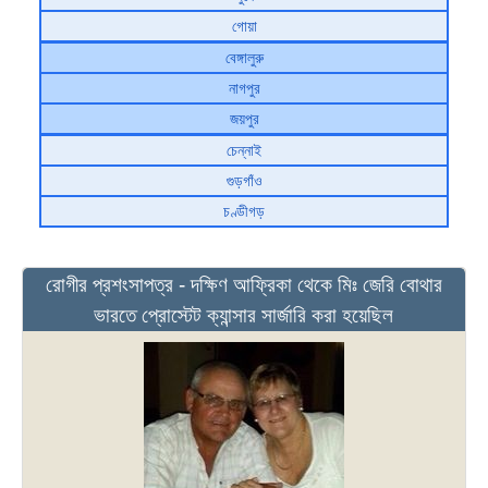
গোয়া
বেঙ্গালুরু
নাগপুর
জয়পুর
চেন্নাই
গুড়গাঁও
চণ্ডীগড়
রোগীর প্রশংসাপত্র - দক্ষিণ আফ্রিকা থেকে মিঃ জেরি বোথার
ভারতে প্রোস্টেট ক্যান্সার সার্জারি করা হয়েছিল