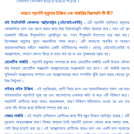
সেমিনাল ভেসিকল ছাড়িয়ে ছড়িয়ে পড়েছে।
ভারতে প্রস্টেট ক্যান্সার চিকিত্সা এবং সার্জারির বিকল্পগুলি কী কী?
হাই ইনটেনসিটি ফোকাসড আল্ট্রাসাউন্ড (এইচআইএফইউ) -
এটি প্রস্টেট গ্রন্থিতে ক্যান্সার
কোষগুলিকে তাপ এবং ধ্বংস করার জন্য উচ্চ ফ্রিকোয়েন্সি শক্তি ব্যবহার করে। যখন এই শব্দ
তরঙ্গগুলি শরীরের টিস্যুগুলিতে কেন্দ্রীভূত হয়, তখন টিস্যুগুলি উত্তপ্ত হয়ে মারা যায়।
বিশেষজ্ঞরা ক্যান্সার যুক্ত অঞ্চলটিকে লক্ষ্য করেন। এটি সাধারণত স্থানীয় বা সাধারণ
অ্যানাস্থেশিয়ার অধীনে সঞ্চালিত একটি বহির্বিভাগের পদ্ধতি। যেহেতু এইচআইএফইউ অ
অস্ত্রোপচার, সেখানে কোনও ছিদ্র বা রক্ত ক্ষয় হয় না এবং পুনরুদ্ধার দ্রুত হয়।
রোবোটিক সার্জারি
- প্রস্টেট ক্যান্সার অপসারণের জন্য রোবোটিক সার্জারি একটি উন্নত কৌশল
যার মাধ্যমে রোবোটিক অস্ত্রগুলি অস্ত্রোপচারের সরঞ্জামগুলি ধরে রাখে। এই সার্জারি ধরণের
সুবিধাগুলি অস্ত্রোপচার সম্পাদন এবং অস্ত্রোপচারের সাথে সম্পর্কিত ঝুঁকি হ্রাস করার ক্ষেত্রে খুব
উচ্চ নির্ভুলতা।
সাইবার নাইফ চিকিত্সা
- এই প্রক্রিয়ায়, রোগী স্থির রাখে এবং স্বাভাবিকভাবে শ্বাস নেয় যখন
সাইবারনাইফ প্রস্টেটে শূন্য হয় এবং আশেপাশের এলাকার ক্ষতি না করে এটি বিকিরণ করে।
পদ্ধতিটি রোগীদের জন্য আরও আরামদায়ক, কারণ বিকিরণ সঠিকভাবে দেওয়া হয় এবং চার
থেকে পাঁচ দিনের মধ্যে চিকিৎসা সম্পন্ন করা হয়।
লেজার সার্জারি
- এই পদ্ধতি বেশিরভাগ রোগীদের জন্য শীর্ষ পছন্দ হিসাবে আবির্ভূত হয়েছে। এটি
ন্যূনতম আক্রমণাত্মক কারণ লিঙ্গের মাধ্যমে তৈরি প্রস্টেট চ্যানেল খোলার জন্য সমস্ত কাজ,
পেটে ছিদ্র ছাড়াই করা হয়। এই অস্ত্রোপচার রোগীদের আরও ভাল এবং একটি ভাল প্রবাহের