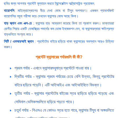
ছবির জন্য আপনার প্রস্টেট মূল্যায়ন করতে ট্রান্সরেক্টাল আল্ট্রাসাউন্ড প্রয়োজন.
বায়োপসি
: মাইক্রোস্কোপের নীচে দেখা কোষ বা টিস্যু অপসারণ। একজন প্যাথলজিস্ট
বায়োপসির নমুনা পরীক্ষা করে দেখবেন ক্যান্সার কোষ আছে কিনা।
হাড় স্ক্যান এবং এক্স-রে
: ক্যান্সার হাড় আক্রমণ করেছে কিনা তা প্রকাশ করুন। ডাক্তাররা
রোগীর শিরায় একটি তেজস্ক্রিয় পদার্থের কম ডোজ ইনজেকশন দেন, যা ক্যান্সারদ্বারা ক্ষতিগ্রস্ত
হাড়গুলিতে সংগ্রহ করে।
সিটি / এমআরআই স্ক্যান
: প্রস্টেটের বাইরে ছড়িয়ে থাকা ক্যান্সারের অবস্থান আরও চিহ্নিত
করুন।
প্রস্টেট ক্যান্সারের পর্যায়গুলি কী কী?
প্রথম পর্যায় - এখানে ক্যান্সারশুধুমাত্র প্রস্টেটে পাওয়া যায়।
দ্বিতীয় পর্যায় - ক্যান্সার প্রথম পর্যায়ের চেয়ে বেশি উন্নত, কিন্তু প্রস্টেটের
বাইরে ছড়িয়ে পড়েনি। এটি আইআইএ এবং আইআইবিতে বিভক্ত।
তৃতীয় পর্যায় - ক্যান্সার প্রস্টেটের বাইরের স্তর ছাড়িয়ে ছড়িয়ে পড়েছে এবং
সেমিনাল ভেসিকলগুলিতে ছড়িয়ে পড়তে পারে।
চতুর্থ পর্যায় - পিএসএ যে কোনও স্তর হতে পারে, ক্যান্সার টিস্যু বা অঙ্গগুলিতে