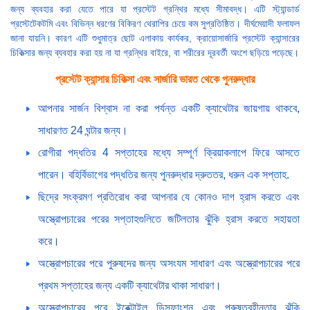
জন্য ব্যবহার করা যেতে পারে যা প্রস্টেট গ্রন্থির মধ্যে সীমাবদ্ধ। এটি স্ট্যান্ডার্ড
প্রস্টেটেকটমি এবং বিভিন্ন ধরণের বিকিরণ থেরাপির চেয়ে কম সুপ্রতিষ্ঠিত। দীর্ঘমেয়াদী ফলাফল
জানা যায়নি। কারণ এটি শুধুমাত্র ছোট এলাকায় কার্যকর, ক্রায়োসার্জারি প্রস্টেট ক্যান্সারের
চিকিত্সার জন্য ব্যবহার করা হয় না যা গ্রন্থির বাইরে, বা শরীরের দূরবর্তী অংশে ছড়িয়ে পড়েছে।
প্রস্টেট ক্যান্সার চিকিত্সা এবং সার্জারি ভারত থেকে পুনরুদ্ধার
আপনার সার্জন বিশ্বাস না করা পর্যন্ত একটি ক্যাথেটার জায়গায় থাকবে,
সাধারণত 24 ঘন্টার জন্য।
রোগীরা পদ্ধতির 4 সপ্তাহের মধ্যে সম্পূর্ণ ক্রিয়াকলাপে ফিরে আসতে
পারেন। বহির্বিভাগের পদ্ধতির জন্য পুনরুদ্ধার দ্রুততর, ধরুন এক সপ্তাহ.
ছিদ্রে সংক্রমণ প্রতিরোধ করা আপনার যে কোনও দাগ হ্রাস করতে এবং
অস্ত্রোপচারের পরের সপ্তাহগুলিতে জটিলতার ঝুঁকি হ্রাস করতে সহায়তা
করে।
অস্ত্রোপচারের পরে পুরুষদের জন্য অসংযম সাধারণ এবং অস্ত্রোপচারের পরে
প্রথম সপ্তাহের জন্য একটি ক্যাথেটার থাকা সাধারণ।
অস্ত্রোপচারের পরে ইরেক্টাইল ডিসফাংশন এবং পুরুষত্বহীনতার ঝুঁকি