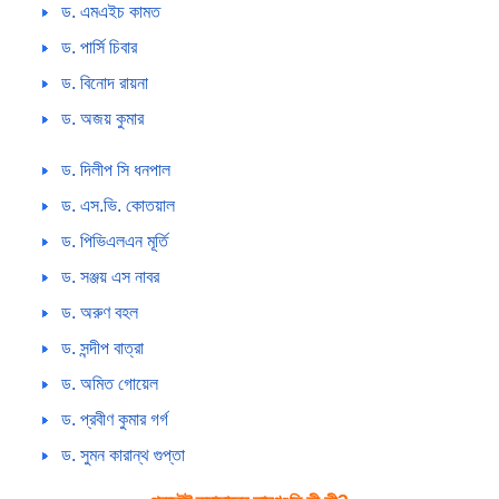
ড. এমএইচ কামত
ড. পার্সি চিবার
ড. বিনোদ রায়না
ড. অজয় কুমার
ড. দিলীপ সি ধনপাল
ড. এস.ভি. কোতয়াল
ড. পিভিএলএন মূর্তি
ড. সঞ্জয় এস নাবর
ড. অরুণ বহল
ড. সন্দীপ বাত্রা
ড. অমিত গোয়েল
ড. প্রবীণ কুমার গর্গ
ড. সুমন কারান্থ গুপ্তা