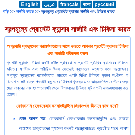
English
عربى
français
বাংলা
русский
বাড়ি
>>
সার্জারি ভারত
>> স্বল্পমূল্যে প্রোস্টেট ক্যান্সার সার্জারি এবং চিকিত্সা ভারত
স্বল্পমূল্যে প্রোস্টেট ক্যান্সার সার্জারি এবং চিকিত্সা ভারত
অগ্রগামী স্বাস্থ্যসেবা পরামর্শদাতাদের সাথে ভারতে আপনার প্রস্টেট ক্যান্সার চিকিত্সা
এবং সার্জারি পরিকল্পনা করুন
প্রস্টেট ক্যান্সার চিকিত্সা একটি জটিল প্রক্রিয়া যা প্রস্টেট গ্রন্থির ক্যান্সারের চিকিৎসা
জড়িত। মানসিক এবং শারীরিক উভয় ক্ষেত্রেই ক্যান্সারের অত্যন্ত যত্ন প্রয়োজন।
অগ্রদূত স্বাস্থ্যসেবা পরামর্শদাতারা ভারতের একটি বিশিষ্ট চিকিৎসা ভ্রমণ অংশীদার যা
বিদেশে বাজেট-বান্ধব প্রস্টেট ক্যান্সারের চিকিৎসা খুঁজছেন এমন আন্তর্জাতিক রোগীদের জন্য
সেরা ডাক্তার এবং হাসপাতালগুলি থেকে বিশ্বমানের চিকিৎসা সুবিধা গুলি অ্যাক্সেসযোগ্য করে
তোলে।
ফোররানার্স হেলথকেয়ার কনসালট্যান্টসে জিনিসগুলি কীভাবে কাজ করে?
কোন আপস নয়:
ফোররানার্স হেলথকেয়ার কনসালট্যান্টস এবং ভারতে
আমাদের ডাক্তারদের প্যানেল কখনই অস্ত্রোপচারের প্রচেষ্টার সাথে আপস