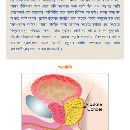
হেলথকেয়ারকে নেতৃত্ব দিয়েছিল। সাইটে প্রদত্ত এনট্রপি আমার মনকে ভারতে
আমার চিকিৎসার জন্য যেতে রাজি করানোর জন্য যথেষ্ট ছিল এবং তারপরে আমি
ফোররানার্স হেলথকেয়ারের প্রতিনিধির সাথে ইমেল বিনিময় শুরু করি। আমার সময় নষ্ট
না করে আমি আমার প্রস্টেট ক্যান্সার সার্জারির জন্য ভারতে এসেছি অন্যতম দক্ষ শল্য
চিকিৎসকের অধীনে। আমার সার্জারি আমার জীবনের সবচেয়ে দুর্দান্ত এবং সবচেয়ে
বিশ্বাসযোগ্য অভিজ্ঞতা ছিল। আমি ক্যান্সার রোগীদের ভারতে তাদের সুস্থতার
যাত্রার পরিকল্পনা করার পরামর্শ দেব। অভিজ্ঞ শল্য চিকিৎসক ও চিকিৎসকদের অধীনে
ভারতের ব্যাঙ্গালোরে আমার প্রস্টেট ক্যান্সার সার্জারি সম্পাদনের জন্য আমি
অগ্রগামীস্বাস্থ্যসেবাকে ধন্যবাদ জানাই।
ওভারভিউ