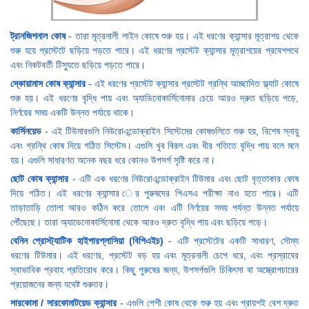
ট্রানজিশনাল কোষ
- তারা মূত্রনালী লাইন কোষে শুরু হয়। এই ধরণের ক্যান্সার মূত্রাশয় থেকে
শুরু হয়ে প্রস্টেটে ছড়িয়ে পড়তে পারে। এই ধরণের প্রস্টেট ক্যান্সার মূত্রাশয়ের প্রবেশপথে
এবং নিকটবর্তী টিস্যুতে ছড়িয়ে পড়তে পারে।
স্কোয়ামাস কোষ ক্যান্সার
- এই ধরণের প্রস্টেট ক্যান্সার প্রস্টেট গ্রন্থি আচ্ছাদিত ফ্ল্যাট কোষে
শুরু হয়। এই ধরণের বৃদ্ধি পায় এবং অ্যাডিনোকার্সিনোমার চেয়ে আরও দ্রুত ছড়িয়ে পড়ে,
নির্ণয়ের সময় একটি উন্নত পর্যায়ে থাকে।
কার্সিনয়েড
- এই টিউমারগুলি নিউরোএন্ডোক্রাইন সিস্টেমের কোষগুলিতে শুরু হয়, বিশেষ স্নায়ু
এবং গ্রন্থি কোষ দিয়ে গঠিত সিস্টেম। এগুলি খুব বিরল এবং ধীর গতিতে বৃদ্ধি পায় বলে মনে
হয়। এগুলি সাধারণত অনেক বছর ধরে কোনও উপসর্গ সৃষ্টি করে না।
ছোট কোষ ক্যান্সার
- এটি এক ধরণের নিউরোএন্ডোক্রাইন টিউমার এবং ছোট বৃত্তাকার কোষ
দিয়ে গঠিত। এই ধরণের ক্যান্সার ের পুরুষদের পিএসএ পরীক্ষা নাও হতে পারে। এটি
তাড়াতাড়ি তোলা আরও কঠিন করে তোলে এবং এটি নির্ণয়ের সময় পর্যন্ত উন্নত পর্যায়ে
পৌঁছেছে। তারা অ্যাডেনোকার্সিনোমা থেকে আরও দ্রুত বৃদ্ধি পায় এবং ছড়িয়ে পড়ে।
বেনিন প্রোস্ট্যাটিক হাইপারপ্লাসিয়া (বিপিএইচ)
- এটি প্রস্টেটের একটি সাধারণ, সৌম্য
ধরণের টিউমার। এই ধরণের, প্রস্টেট বড় হয় এবং মূত্রনালী চেপে ধরে, এবং প্রস্রাবের
স্বাভাবিক প্রবাহ প্রতিরোধ করে। কিছু পুরুষের জন্য, উপসর্গগুলি চিকিৎসা বা অস্ত্রোপচারের
প্রয়োজনের জন্য যথেষ্ট গুরুতর।
সারকোমা / সারকোমাটয়েড ক্যান্সার
- এগুলি পেশী কোষ থেকে শুরু হয় এবং প্রায়শই বেশ দ্রুত