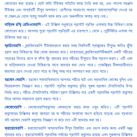
মোতায়েন করা হয়েছে। ছোট কাটা টিউমার সাইটের কাছে তৈরি করা হয়, এবং পাতলা সরঞ্জাম
টিউমার এবং পার্শ্ববর্তী টিস্যু অপসারণ. রোগীদের সাধারণত সাধারণ অ্যানাস্থেশিয়া দেওয়া হয়
যা মেরুদণ্ড থেকে স্নায়ু পথগুলি ব্লক করে এবং অঞ্চলটিকে অসাড় করে দেয়।
বাহ্যিক রশ্মি রেডিওথেরাপি
- এই চিকিত্সা শুধুমাত্র প্রস্টেট গ্রন্থি এলাকায় উচ্চ বিকিরণ ডোজ
মোতায়েন করে। আপনার পুরো প্রস্টেট গ্রন্থিটি এর চারপাশে ১ থেকে ২ সেন্টিমিটার এলাকা সহ
চিকিৎসা করা হয়।
ব্রাচিথেরাপি
- ব্র্যাকিথেরাপি টিউমারধ্বংস করার সময় নিকটবর্তী স্বাস্থ্যকর টিস্যুর ক্ষতির ঝুঁকি
হ্রাস করে বিকিরণের উচ্চ ডোজ ব্যবহার করে। ডাক্তাররা ব্র্যাকিথেরাপিবীজগুলি একটি শরীরের
গহ্বরের ভিতরে রাখে বা ফাঁপা সূঁচ ব্যবহার করে শরীরের টিস্যুতে বীজ প্রবেশ করান। এটি একা
বা বাহ্যিকভাবে দেওয়া বিকিরণের সাথে ব্যবহার করা যেতে পারে। তেজস্ক্রিয় বীজস্থায়ীভাবে
জায়গায় রেখে দেওয়া যেতে পারে বা কিছু সময় পরে অপসারণ করা যেতে পারে।
হরমোন থেরাপি
- হরমোন স্বাভাবিকভাবে আপনার শরীরে ঘটে এবং স্বাভাবিক কোষের বৃদ্ধি এবং
ক্রিয়াকলাপ নিয়ন্ত্রণ করে। প্রস্টেট গ্রন্থি ক্যান্সার বৃদ্ধি পুরুষ হরমোন টেসটোসটের উপর
নির্ভর করে। শরীরে টেসটোসটের পরিমাণ হ্রাস চিকিত্সার পরে একটি প্রাথমিক প্রস্টেট ক্যান্সার
ফিরে আসার সম্ভাবনা হ্রাস করতে পারে।
কেমোথেরাপি
- কেমোথেরাপিক্যান্সার কোষহত্যা করার জন্য ওষুধ জড়িত। এটি প্রস্টেট
ক্যান্সারের চিকিত্সার জন্য ব্যবহৃত হয় যা শরীরের অন্যান্য অংশে ছড়িয়ে পড়েছে এবং প্রধানত
যদি হরমোন থেরাপি ক্যান্সার নিয়ন্ত্রণ না করে তবে এটি ব্যবহার করা হয়।
ক্রায়োথেরাপি
- ক্রায়োথেরাপি অস্বাভাবিক টিস্যু হিমায়িত এবং ধ্বংস করার জন্য একটি যন্ত্র
ব্যবহার করে। ক্রায়োসার্জারি প্রাথমিক পর্যায়ের প্রস্টেট ক্যান্সার রয়েছে এমন পুরুষদের চিকিত্সার