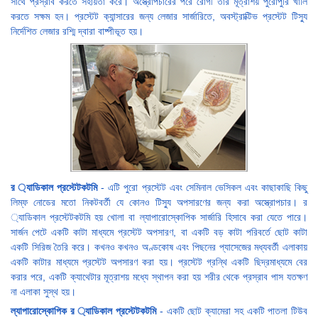
সাথে প্রস্রাব করতে সহায়তা করে। অস্ত্রোপচারের পরে রোগী তার মূত্রাশয় পুরোপুরি খালি
করতে সক্ষম হন। প্রস্টেট ক্যান্সারের জন্য লেজার সার্জারিতে, অবস্ট্রাক্টিভ প্রস্টেট টিস্যু
নির্দেশিত লেজার রশ্মি দ্বারা বাষ্পীভূত হয়।
র ্যাডিকাল প্রস্টেটকটমি
- এটি পুরো প্রস্টেট এবং সেমিনাল ভেসিকল এবং কাছাকাছি কিছু
লিম্ফ নোডের মতো নিকটবর্তী যে কোনও টিস্যু অপসারণের জন্য করা অস্ত্রোপচার। র
্যাডিকাল প্রস্টেটকটমি হয় খোলা বা ল্যাপারোস্কোপিক সার্জারি হিসাবে করা যেতে পারে।
সার্জন পেটে একটি কাটা মাধ্যমে প্রস্টেট অপসারণ, বা একটি বড় কাটা পরিবর্তে ছোট কাটা
একটি সিরিজ তৈরি করে। কখনও কখনও অণ্ডকোষ এবং পিছনের প্যাসেজের মধ্যবর্তী এলাকায়
একটি কাটার মাধ্যমে প্রস্টেট অপসারণ করা হয়। প্রস্টেট গ্রন্থি একটি ছিদ্রমাধ্যমে বের
করার পরে, একটি ক্যাথেটার মূত্রাশয় মধ্যে স্থাপন করা হয় শরীর থেকে প্রস্রাব পাস যতক্ষণ
না এলাকা সুস্থ হয়।
ল্যাপারোস্কোপিক র ্যাডিকাল প্রস্টেটকটমি
- একটি ছোট ক্যামেরা সহ একটি পাতলা টিউব