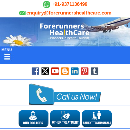
+91-9371136499
enquiry@forerunnershealthcare.com
MENU