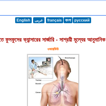
English
عربى
français
বাংলা
русский
ে ফুসফুসের ক্যান্সারের সার্জারি - সাশ্রয়ী মূল্যের আনুমানি
ওভারভিউ