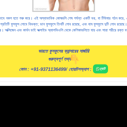
্রিতভাবে নকল হতে শুরু করে। এই অস্বাভাবিক কোষগুলি শেষ পর্যন্ত একটি ভর, বা টিউমার গঠন করে, 
়। প্রতিটি ফুসফুস লোবে বিভক্ত; ডান ফুসফুসে তিনটি লোব রয়েছে, এবং বাম ফুসফুসে দুটি লোব রয়েছে। 
রে। অক্সিজেন এবং কার্বন ডাই অক্সাইড অ্যালভিওলি থেকে কেশিকাগুলিতে যায় এবং সারা শরীরে রক্ত
ভারতে ফুসফুসের ক্যান্সারের সার্জারি
গুরুত্বপূর্ণ তথ্য
ফোন :
+91-9371136499
/ হোয়াটসঅ্যাপ :
চ্যাট