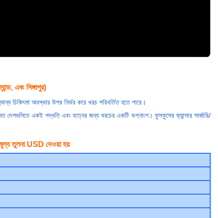
যান্ড, এবং সিঙ্গাপুর)
যান্য চিকিৎসা অবস্থার উপর নির্ভর করে খরচ পরিবর্তিত হতে পারে।
য উন্নত দেশগুলিতে একই পদ্ধতি এবং যত্নের জন্য খরচের একটি ভগ্নাংশ। ফুসফুসের ক্যান্সার সার্জারি/
। মূল্য তুলনা USD দেওয়া হয়