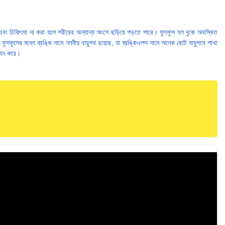
এবং চিকিৎসা না করা হলে শরীরের অন্যান্য অংশে ছড়িয়ে পড়তে পারে। ফুসফুস হল বুকে অবস্থিত
ফুসফুসের মধ্যে ব্রঙ্কি নামে নমনীয় বায়ুপথ রয়েছে, যা ব্রঙ্কিওলস নামে অনেক ছোট বায়ুপথে শাখা
 বহন করে।