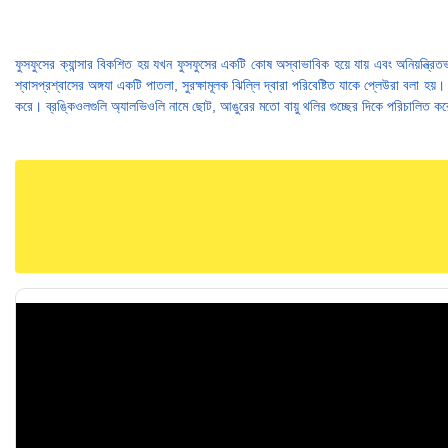
ফুসফুসের ক্যান্সার বিকশিত হয় যখন ফুসফুসের একটি কোষ অস্বাভাবিক হয়ে যায় এবং অনিয়ন্ত
শ্বাসপ্রশ্বাসের অঙ্গযা একটি পাতলা, সুরক্ষামূলক ঝিল্লি দ্বারা পরিবেষ্টিত যাকে প্লেউরা বলা হয
করে। ব্রঙ্কিওলগুলি অ্যালভিওলি নামে ছোট, আঙুরের মতো বায়ু থলির গুচ্ছের দিকে পরিচালিত ক