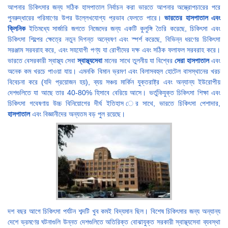
আপনার চিকিৎসার জন্য সঠিক হাসপাতাল নির্বাচন করা ভারতে আপনার অস্ত্রোপচারের পরে
পুনরুদ্ধারের পরিমাণের উপর উল্লেখযোগ্য প্রভাব ফেলতে পারে।
ভারতের হাসপাতাল এবং
ক্লিনিক
ইতিমধ্যে সার্জারি জগতে নিজেদের জন্য একটি কুলুঙ্গি তৈরি করেছে, চিকিৎসা এবং
চিকিৎসা শিল্পের ক্ষেত্রে নতুন দিগন্ত অন্বেষণ এবং স্পর্শ করেছে, বিভিন্ন ধরণের চিকিৎসা
সরঞ্জাম সরবরাহ করে, এবং সহযোগী পণ্য যা রোগীদের দক্ষ এবং সঠিক ফলাফল সরবরাহ করে।
ভারতে বেসরকারী স্বাস্থ্য সেবা
স্বাস্থ্যসেবা
মানের সাথে তুলনীয় যা বিশ্বের
সেরা হাসপাতাল
এবং
অনেক কম খরচে পাওয়া যায়। এমনকি বিমান ভ্রমণ এবং বিলাসবহুল হোটেল বাসস্থানের খরচ
বিবেচনা করে (যদি প্রয়োজন হয়), ব্যয় সঞ্চয় মার্কিন যুক্তরাষ্ট্র এবং অন্যান্য ইউরোপীয়
দেশগুলিতে যা আছে তার 40-80% হিসাবে বেরিয়ে আসে। ভর্তুকিযুক্ত চিকিৎসা শিক্ষা এবং
চিকিৎসা গবেষণায় উচ্চ বিনিয়োগের দীর্ঘ ইতিহাস ের সাথে, ভারতে চিকিৎসা পেশাদার,
হাসপাতাল
এবং বিজ্ঞানীদের অন্যতম বড় পুল রয়েছে।
দশ বছর আগে চিকিৎসা পর্যটন শব্দটি খুব কমই বিদ্যমান ছিল। বিশেষ চিকিৎসার জন্য অন্যান্য
দেশে ভ্রমণের ঘটনাগুলি উন্নত দেশগুলিতে অতিরিক্ত বোঝাযুক্ত সরকারী স্বাস্থ্যসেবা ব্যবস্থা