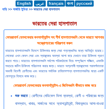
English
عربى
français
বাংলা
русский
বাড়ি
>>
সার্জারি ইন্ডিয়া
>> ভারতের সেরা হাসপাতাল
ভারতের সেরা হাসপাতাল
ফোররানার্স হেলথকেয়ার কনসালট্যান্টস সহ শীর্ষ হাসপাতালগুলি থেকে ভারতে আপনার
অস্ত্রোপচারের পরিকল্পনা করুন
ভারতের হাসপাতালগুলি বিদেশে চিকিৎসার জন্য সেরা গন্তব্যগুলির মধ্যে আবির্ভূত হয়েছে।
লোকেরা এখন কেবল সেরা এবং স্বাস্থ্যকর অবস্থা আশা করে যেখানে তারা চিকিৎসা গ্রহণ
করতে পারে। ভারতের হাসপাতালগুলি সর্বশেষ পরিকাঠামো দিয়ে সম্পূর্ণরূপে সজ্জিত, এমনকি
সবচেয়ে জটিল চিকিৎসা পরিচালনা করার জন্য। ভারতে অগ্রগামী স্বাস্থ্যসেবা পরামর্শদাতারা
অভাবী বিদেশী রোগীদের এবং ভারতের সর্বাধিক চাহিদাসম্পন্ন হাসপাতালগুলির মধ্যে একটি
যোগসূত্র হিসাবে কাজ করে।
ফোররানার্স হেলথকেয়ার কনসালট্যান্টস-এ জিনিসগুলি কীভাবে কাজ করে
শুরু করতে :
রোগীদের মেডিকেল ভিসা ব্যবস্থা, রোগী ও পরিবারের জন্য
বাসস্থান, খাবার, সার্জনের সাথে অ্যাপয়েন্টমেন্ট, বিমানবন্দরে আসা-যাওয়া