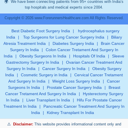
We have been connecting patients from 95+ countries with India’s
top hospitals and medical experts since 2004.
Copyright © 2026 www.ForerunnersHealthcare.com All Rights Reserved.
Best Diabetic Foot Surgery India
|
hydrocephalus surgery
India
|
Top Surgeons for Lung Cancer Surgery India
|
Biliary
Atresia Treatment India
|
Diabetes Surgery India
|
Brain Cancer
Surgery In India
|
Colon Cancer Tretament And Surgery In
India
|
Obesity Surgeons In India
|
Hospitals Of India
|
Sleeve
Gastrectomy Surgery In India
|
Ovarian Cancer Treatment And
Surgery In India
|
Cancer Surgery In India
|
Obesity Surgery
India
|
Cosmetic Surgery in India
|
Cervical Cancer Tretament
And Surgery In India
|
Weight Loss Surgery India
|
Cancer
Surgeons In India
|
Prostate Cancer Surgery India
|
Breast
Cancer Tretament And Surgery In India
|
Hysterectomy Surgery
In India
|
Liver Transplant In India
|
Hifu For Prostate Cancer
Treatment In India
|
Pancreatic Cancer Treatment And Surgery In
India
|
Kidney Transplant In India
Disclaimer:
This website provides informational content only and