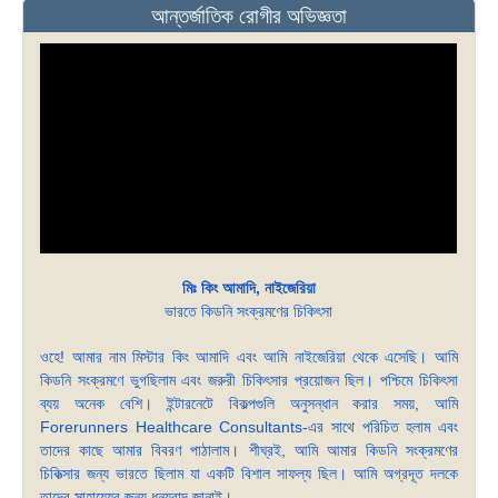
আন্তর্জাতিক রোগীর অভিজ্ঞতা
মিঃ কিং আমাদি, নাইজেরিয়া
ভারতে কিডনি সংক্রমণের চিকিৎসা
ওহে! আমার নাম মিস্টার কিং আমাদি এবং আমি নাইজেরিয়া থেকে এসেছি। আমি
কিডনি সংক্রমণে ভুগছিলাম এবং জরুরী চিকিৎসার প্রয়োজন ছিল। পশ্চিমে চিকিৎসা
ব্যয় অনেক বেশি। ইন্টারনেটে বিকল্পগুলি অনুসন্ধান করার সময়, আমি
Forerunners Healthcare Consultants-এর সাথে পরিচিত হলাম এবং
তাদের কাছে আমার বিবরণ পাঠালাম। শীঘ্রই, আমি আমার কিডনি সংক্রমণের
চিকিত্সার জন্য ভারতে ছিলাম যা একটি বিশাল সাফল্য ছিল। আমি অগ্রদূত দলকে
তাদের সাহায্যের জন্য ধন্যবাদ জানাই।