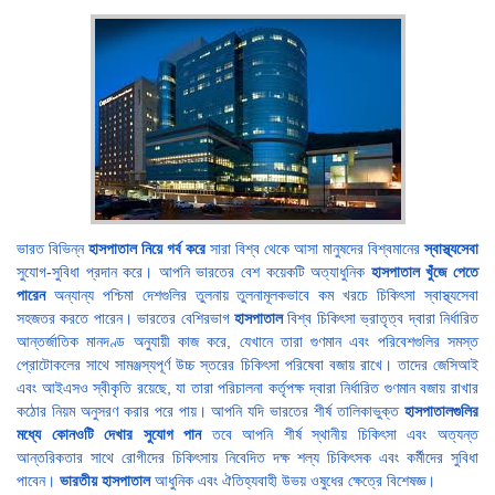
ভারত বিভিন্ন
হাসপাতাল নিয়ে গর্ব করে
সারা বিশ্ব থেকে আসা মানুষদের বিশ্বমানের
স্বাস্থ্যসেবা
সুযোগ-সুবিধা প্রদান করে। আপনি ভারতের বেশ কয়েকটি অত্যাধুনিক
হাসপাতাল খুঁজে পেতে
পারেন
অন্যান্য পশ্চিমা দেশগুলির তুলনায় তুলনামূলকভাবে কম খরচে চিকিৎসা স্বাস্থ্যসেবা
সহজতর করতে পারেন। ভারতের বেশিরভাগ
হাসপাতাল
বিশ্ব চিকিৎসা ভ্রাতৃত্ব দ্বারা নির্ধারিত
আন্তর্জাতিক মানদণ্ড অনুযায়ী কাজ করে, যেখানে তারা গুণমান এবং পরিবেশগুলির সমস্ত
প্রোটোকলের সাথে সামঞ্জস্যপূর্ণ উচ্চ স্তরের চিকিৎসা পরিষেবা বজায় রাখে। তাদের জেসিআই
এবং আইএসও স্বীকৃতি রয়েছে, যা তারা পরিচালনা কর্তৃপক্ষ দ্বারা নির্ধারিত গুণমান বজায় রাখার
কঠোর নিয়ম অনুসরণ করার পরে পায়। আপনি যদি ভারতের শীর্ষ তালিকাভুক্ত
হাসপাতালগুলির
মধ্যে কোনওটি দেখার সুযোগ পান
তবে আপনি শীর্ষ স্থানীয় চিকিৎসা এবং অত্যন্ত
আন্তরিকতার সাথে রোগীদের চিকিৎসায় নিবেদিত দক্ষ শল্য চিকিৎসক এবং কর্মীদের সুবিধা
পাবেন।
ভারতীয় হাসপাতাল
আধুনিক এবং ঐতিহ্যবাহী উভয় ওষুধের ক্ষেত্রে বিশেষজ্ঞ।