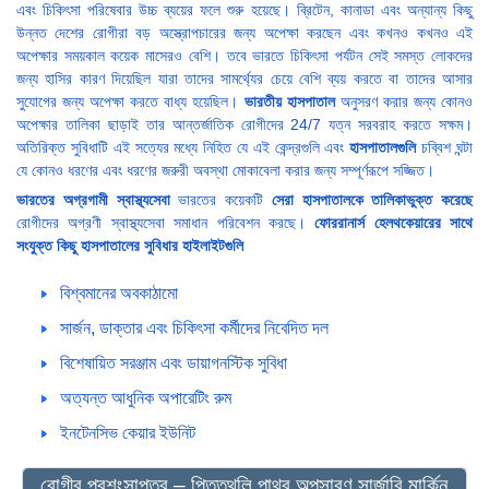
এবং চিকিৎসা পরিষেবার উচ্চ ব্যয়ের ফলে শুরু হয়েছে। ব্রিটেন, কানাডা এবং অন্যান্য কিছু
উন্নত দেশের রোগীরা বড় অস্ত্রোপচারের জন্য অপেক্ষা করছেন এবং কখনও কখনও এই
অপেক্ষার সময়কাল কয়েক মাসেরও বেশি। তবে ভারতে চিকিৎসা পর্যটন সেই সমস্ত লোকদের
জন্য হাসির কারণ দিয়েছিল যারা তাদের সামর্থ্যের চেয়ে বেশি ব্যয় করতে বা তাদের আসার
সুযোগের জন্য অপেক্ষা করতে বাধ্য হয়েছিল।
ভারতীয় হাসপাতাল
অনুসরণ করার জন্য কোনও
অপেক্ষার তালিকা ছাড়াই তার আন্তর্জাতিক রোগীদের 24/7 যত্ন সরবরাহ করতে সক্ষম।
অতিরিক্ত সুবিধাটি এই সত্যের মধ্যে নিহিত যে এই কেন্দ্রগুলি এবং
হাসপাতালগুলি
চব্বিশ ঘন্টা
যে কোনও ধরণের এবং ধরণের জরুরী অবস্থা মোকাবেলা করার জন্য সম্পূর্ণরূপে সজ্জিত।
ভারতের অগ্রগামী স্বাস্থ্যসেবা
ভারতের কয়েকটি
সেরা হাসপাতালকে তালিকাভুক্ত করেছে
রোগীদের অগ্রণী স্বাস্থ্যসেবা সমাধান পরিবেশন করছে।
ফোররানার্স হেলথকেয়ারের সাথে
সংযুক্ত কিছু হাসপাতালের সুবিধার হাইলাইটগুলি
বিশ্বমানের অবকাঠামো
সার্জন, ডাক্তার এবং চিকিৎসা কর্মীদের নিবেদিত দল
বিশেষায়িত সরঞ্জাম এবং ডায়াগনস্টিক সুবিধা
অত্যন্ত আধুনিক অপারেটিং রুম
ইনটেনসিভ কেয়ার ইউনিট
রোগীর প্রশংসাপত্র – পিত্তথলি পাথর অপসারণ সার্জারি মার্কিন