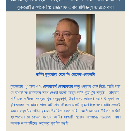
যুক্তরাষ্ট্র থেকে মিঃ জোসেফ এবারনাথিজন্য ভারতে করা
মার্কিন যুক্তরাষ্ট্র থেকে মিঃ জোসেফ এবারনাথি
কৃতজ্ঞতায় পূর্ণ হৃদয় এবং
ফোররানার্স হেলথকেয়ার
জন্য ধন্যবাদ নোট নিয়ে, আমি বলব
যে তাৎক্ষণিক চিকিৎসার সাথে নেওয়া জরুরী যত্নে আমি পুরোপুরি সন্তুষ্ট। ডাক্তার,
নার্স এবং কর্মীদের সদস্যরা খুব বন্ধুত্বপূর্ণ, উষ্ণ এবং সহায়ক। আমি উল্লেখ করা
যুক্তিসঙ্গত যে আমার কাছে এটি সারা জীবনের একটি ভ্রমণ ছিল এবং আমি সহজেই
আমার ওষুধনিয়ে মার্কিন যুক্তরাষ্ট্রে ফিরে যেতে পারি। আমি ভারতের শীর্ষ তম সার্জারি
হাসপাতালে যে কোনও স্বাস্থ্য ব্যাধির সাশ্রয়ী মূল্যের সমাধানের প্রয়োজন এমন
কাউকে অগ্রগামীদের অত্যন্ত সুপারিশ করছি।