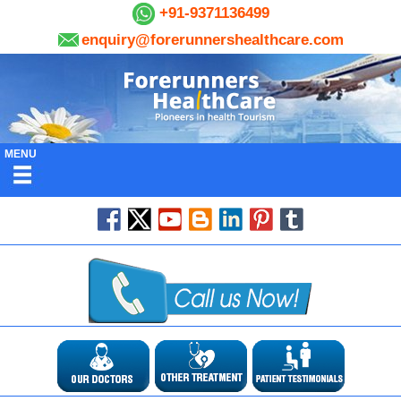
+91-9371136499
enquiry@forerunnershealthcare.com
MENU