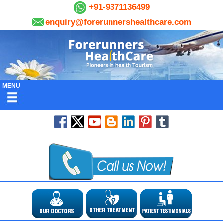
+91-9371136499
enquiry@forerunnershealthcare.com
MENU