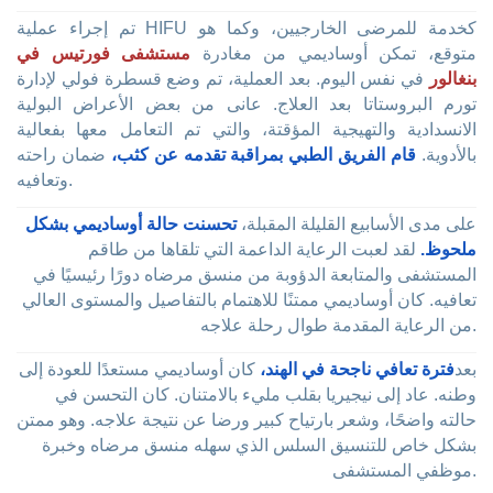
تم إجراء عملية HIFU كخدمة للمرضى الخارجيين، وكما هو
متوقع، تمكن أوساديمي من مغادرة
مستشفى فورتيس في
بنغالور
في نفس اليوم. بعد العملية، تم وضع قسطرة فولي لإدارة
تورم البروستاتا بعد العلاج. عانى من بعض الأعراض البولية
الانسدادية والتهيجية المؤقتة، والتي تم التعامل معها بفعالية
بالأدوية.
قام الفريق الطبي بمراقبة تقدمه عن كثب،
ضمان راحته
وتعافيه.
على مدى الأسابيع القليلة المقبلة،
تحسنت حالة أوساديمي بشكل
ملحوظ.
لقد لعبت الرعاية الداعمة التي تلقاها من طاقم
المستشفى والمتابعة الدؤوبة من منسق مرضاه دورًا رئيسيًا في
تعافيه. كان أوساديمي ممتنًا للاهتمام بالتفاصيل والمستوى العالي
من الرعاية المقدمة طوال رحلة علاجه.
بعد
فترة تعافي ناجحة في الهند،
كان أوساديمي مستعدًا للعودة إلى
وطنه. عاد إلى نيجيريا بقلب مليء بالامتنان. كان التحسن في
حالته واضحًا، وشعر بارتياح كبير ورضا عن نتيجة علاجه. وهو ممتن
بشكل خاص للتنسيق السلس الذي سهله منسق مرضاه وخبرة
موظفي المستشفى.