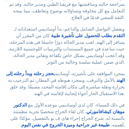
بمراجعة حالته ومناقشتها مع فريقنا الطبي ومدير حالته. وقد تم
التعامل مع كل مخاوفه وتساؤلاته بوضوح وتعاطف، مما منحه
الثقة للمضي قدمًا في العلاج.
وبفضل التواصل الشامل والداعم، بدأ أوساديمي استعداداته لـ
التقدم بطلب للحصول على تأشيرة طبية
كان من المقرر أن
يسافر إلى الهند. لعب مدير الحالة دورًا حاسمًا في هذه المرحلة،
حيث ساعده في جميع المستندات والترتيبات اللوجستية اللازمة.
وقد أعجب أوساديمي بشكل خاص بكفاءة وتفاني مدير الحالة،
الذي ضمن عملية سلسة وخالية من التوتر.
بمجرد الموافقة على تأشيرته، أوساديمي
حجز رحلته وبدأ رحلته إلى
الهند
بالأمل والترقب. وبمجرد هبوطه في المطار، تم الترحيب به
بحرارة ونقله مباشرة إلى مكان إقامته المحدد مسبقًا. وقد خلق
هذا الاستقبال الحار أجواء إيجابية لإقامته في الهند.
في ذلك المساء، كان لدى أوساديمي موعده الأول مع
الدكتور
موهان كيشافامورثي.
كان لقاء الجراح شخصيًا تجربة مطمئنة
بالنسبة له. شرح الجراح إجراء هاى ف يو بالتفصيل، مؤكدًا على
طبيعة غير جراحية وميزة الخروج في نفس اليوم.
أهميته.