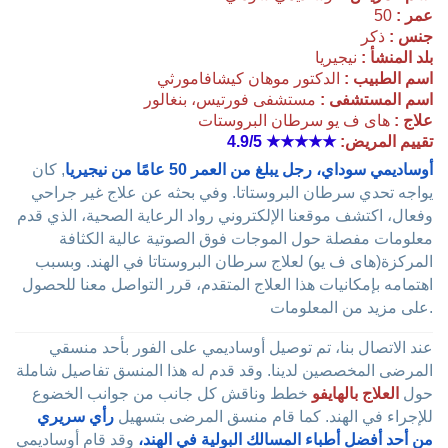
عمر :
50
جنس :
ذكر
بلد المنشأ :
نيجيريا
اسم الطبيب :
الدكتور موهان كيشافامورثي
اسم المستشفى :
مستشفى فورتيس، بنغالور
علاج :
هاى ف يو سرطان البروستات
تقييم المريض:
★★★★★
4.9/5
أوساديمي سوداي، رجل يبلغ من العمر 50 عامًا من نيجيريا
, كان
يواجه تحدي سرطان البروستاتا. وفي بحثه عن علاج غير جراحي
وفعال، اكتشف موقعنا الإلكتروني رواد الرعاية الصحية، الذي قدم
معلومات مفصلة حول الموجات فوق الصوتية عالية الكثافة
المركزة(هاى ف يو) لعلاج سرطان البروستاتا في الهند. وبسبب
اهتمامه بإمكانيات هذا العلاج المتقدم، قرر التواصل معنا للحصول
على مزيد من المعلومات.
عند الاتصال بنا، تم توصيل أوساديمي على الفور بأحد منسقي
المرضى المخصصين لدينا. وقد قدم له هذا المنسق تفاصيل شاملة
حول
العلاج بالهايفو
خطط وناقش كل جانب من جوانب الخضوع
للإجراء في الهند. كما قام منسق المرضى بتسهيل
رأي سريري
من أحد أفضل أطباء المسالك البولية في الهند،
وقد قام أوساديمي