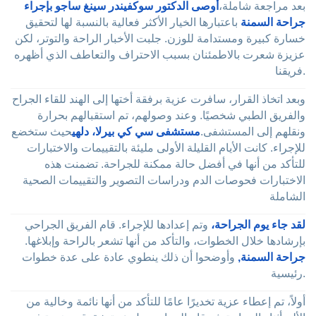
بعد مراجعة شاملة،
أوصى الدكتور سوكفيندر سينغ ساجو بإجراء
جراحة السمنة
باعتبارها الخيار الأكثر فعالية بالنسبة لها لتحقيق
خسارة كبيرة ومستدامة للوزن. جلبت الأخبار الراحة والتوتر، لكن
عزيزة شعرت بالاطمئنان بسبب الاحتراف والتعاطف الذي أظهره
فريقنا.
وبعد اتخاذ القرار، سافرت عزية برفقة أختها إلى الهند للقاء الجراح
والفريق الطبي شخصيًا. وعند وصولهم، تم استقبالهم بحرارة
ونقلهم إلى المستشفى.
مستشفى سي كي بيرلا، دلهي
حيث ستخضع
للإجراء. كانت الأيام القليلة الأولى مليئة بالتقييمات والاختبارات
للتأكد من أنها في أفضل حالة ممكنة للجراحة. تضمنت هذه
الاختبارات فحوصات الدم ودراسات التصوير والتقييمات الصحية
الشاملة
لقد جاء يوم الجراحة،
وتم إعدادها للإجراء. قام الفريق الجراحي
بإرشادها خلال الخطوات، والتأكد من أنها تشعر بالراحة وإبلاغها.
جراحة السمنة,
وأوضحوا أن ذلك ينطوي عادة على عدة خطوات
رئيسية.
أولاً، تم إعطاء عزية تخديرًا عامًا للتأكد من أنها نائمة وخالية من