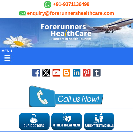
+91-9371136499
enquiry@forerunnershealthcare.com
MENU