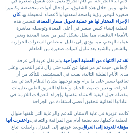
الألم أثناء الجراحة. ثم قام الجراح بعمل عدة شقوق صغيرة في
بطنها. ومن خلال هذه الشقوق، تم إدخال أدوات متخصصة وكاميرا
صغيرة لتوفير رؤية واضحة لمعدتها والأعضاء المحيطة بها.
كان
الإجراء المختار لها هو عملية تحويل مسار المعدة،
تتضمن هذه
العملية إنشاء كيس صغير في أعلى المعدة وتوصيله مباشرة
بالأمعاء الدقيقة، مما يقلل بشكل كبير من سعة المعدة ويغير
عملية الهضم، مما يؤدي إلى تقليل امتصاص السعرات الحرارية
والشعور بالشبع بعد تناول كميات صغيرة من الطعام.
لقد تم الانتهاء من العملية الجراحية
وتم نقل عزية إلى غرفة
الإنعاش، حيث تم مراقبتها عن كثب حتى زال تأثير التخدير. وعلى
مدى الأيام القليلة التالية، بقيت في المستشفى للتأكد من أن
تعافيها يسير على ما يرام وتم توجيهها بشأن النظام الغذائي بعد
الجراحة وتغييرات نمط الحياة. وأعطاها الفريق الطبي تعليمات
مفصلة حول كيفية الاعتناء بنفسها وإجراء التعديلات اللازمة في
عاداتها الغذائية لتحقيق أقصى استفادة من الجراحة.
كانت عزيزة في غاية الامتنان للدعم والرعاية التي تلقتها طوال
العملية بأكملها. بعد بضعة أيام من المراقبة والتعافي،
واعتبرت أنها
مؤهلة للعودة إلى العراق.
وبعد عودتها إلى المنزل، واصلت اتباع