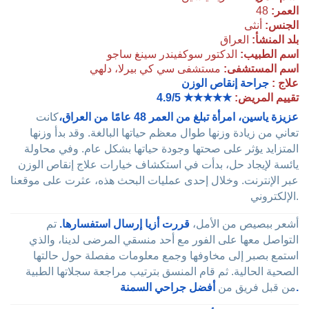
العمر:
48
الجنس:
أنثى
بلد المنشأ:
العراق
اسم الطبيب:
الدكتور سوكفيندر سينغ ساجو
اسم المستشفى:
مستشفى سي كي بيرلا، دلهي
علاج :
جراحة إنقاص الوزن
تقييم المريض:
★★★★★
4.9/5
عزيزة ياسين، امرأة تبلغ من العمر 48 عامًا من العراق،
كانت
تعاني من زيادة وزنها طوال معظم حياتها البالغة. وقد بدأ وزنها
المتزايد يؤثر على صحتها وجودة حياتها بشكل عام. وفي محاولة
يائسة لإيجاد حل، بدأت في استكشاف خيارات علاج إنقاص الوزن
عبر الإنترنت. وخلال إحدى عمليات البحث هذه، عثرت على موقعنا
الإلكتروني.
أشعر ببصيص من الأمل،
قررت أزيا إرسال استفسارها.
تم
التواصل معها على الفور مع أحد منسقي المرضى لدينا، والذي
استمع بصبر إلى مخاوفها وجمع معلومات مفصلة حول حالتها
الصحية الحالية. ثم قام المنسق بترتيب مراجعة سجلاتها الطبية
أفضل جراحي السمنة.
من قبل فريق من